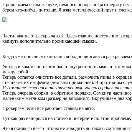
Продолжаем в том же духе, немного поворачивая отвертку и ув
берем что-нибудь потолще. Я взял металлический прут и слегка
Части начинают раскрываться. Здесь главное постепенно раскр
капнуть дополнительно проникающей смазки.
Когда уже поняли, что детали свободно двигаются раскрываем
Увидев в каком состоянии были внутренности, мысли что можно 
между собой.
Теперь остается очистить все детали, размочить пины в сердц
стачиваем их натфелем (чем вам привычнее). В противном случ
И Помните: если достать внутреннюю часть сердцевины личин
Теперь очередь сборки, в обратном порядке. Сомкнув части во
маленьким метчиком (размер не запомнил). Вкручиваем два кор
Проверяем, если все работает-ставим на авто.
Тут как раз напоролся на статью в интернете по этой проблем
Что я понял со всего- чтобы не доводить до такого состояния и