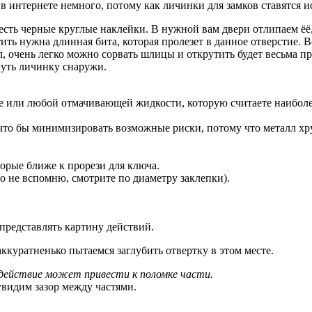
в интернете немного, потому как личинки для замков ставятся 
 есть черные круглые наклейки. В нужной вам двери отлипаем ёё
ить нужна длинная бита, которая пролезет в данное отверстие. 
ел, очень легко можно сорвать шлицы и открутить будет весьма п
нуть личинку снаружи.
е или любой отмачивающей жидкости, которую считаете наиболее
 что бы минимизировать возможные риски, потому что металл хру
торые ближе к прорези для ключа.
о не вспомню, смотрите по диаметру заклепки).
представлять картину действий.
ккуратненько пытаемся заглубить отвертку в этом месте.
действие может привести к поломке части.
увидим зазор между частями.