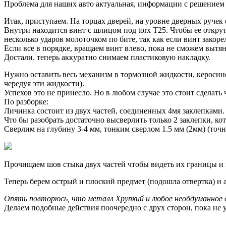
Проблема для наших авто актуальная, информации с решением 
Итак, приступаем. На торцах дверей, на уровне дверных ручек
Внутри находится винт с шлицом под torx T25. Чтобы ее открут
несколько ударов молоточком по бите, так как если винт закор
Если все в порядке, вращаем винт влево, пока не сможем вытя
Достали. теперь аккуратно снимаем пластиковую накладку.
Нужно оставить весь механизм в тормозной жидкости, керосин
чередуя эти жидкости).
Успехов это не принесло. Но в любом случае это стоит сделать
По разборке:
Личинка состоит из двух частей, соединенных 4мя заклепками.
Что бы разобрать достаточно высверлить только 2 заклепки, ко
Сверлим на глубину 3-4 мм, тонким сверлом 1.5 мм (2мм) (точн
Прочищаем шов стыка двух частей чтобы видеть их границы и 
Теперь берем острый и плоский предмет (подошла отвертка) и а
Опять повторюсь, что металл Хрупкий и любое необдуманное 
Делаем подобные действия поочередно с друх сторон, пока не 