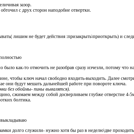
еличивая зазор.
 обточил с друх сторон наподобие отвертки.
ывать( лишим не будет действия :призакрыть\приоткрыть) и след
 полностью
было как-то отмочить не разобрав сразу изчезли, потому что на
евине, чтобы ключ начал свободно входить-выходить. Далее смот
ае они будут мешать дальнейшей работе при повороте ключа.
ки без обоймы- пины вывалятся).
едино, сжимаем между собой досверливаем глубже отверстие 4-5м
отких болтика.
е, выкладываю
 замки долго служили- нужно хотя бы раз в неделю\две проходить