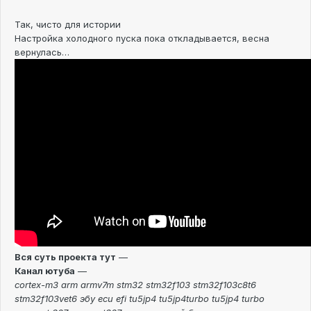
Так, чисто для истории
Настройка холодного пуска пока откладывается, весна
вернулась…
Вся суть проекта тут
—
Канал ютуба
—
cortex-m3 arm armv7m stm32 stm32f103 stm32f103c8t6
stm32f103vet6 эбу ecu efi tu5jp4 tu5jp4turbo tu5jp4 turbo