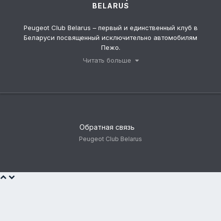
BELARUS
Peugeot Club Belarus – первый и единственный клуб в
Беларуси посвященный исключительно автомобилям
Пежо.
Клуб был создан в 2007 году, чтобы помогать владельцам
Читать больше
марки получать удовольствие от владения красивыми
автомобилями, путешествовать по РБ, общаться и просто
проводить время в компании единомышленников.
Мы не коммерческая организация, не ставим целью
извлечение прибыли, наша миссия – ваше хорошее
настроение
Обратная связь
Peugeot Club Belarus