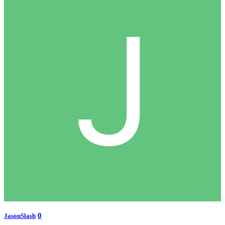
0
JasonSlash