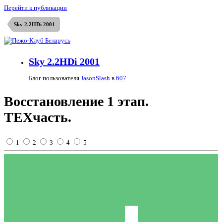
Перейти к публикации
Sky 2.2HDi 2001
Sky 2.2HDi 2001
Блог пользователя
JasonSlash
в
607
Восстановление 1 этап.
ТЕХчасть.
1
2
3
4
5