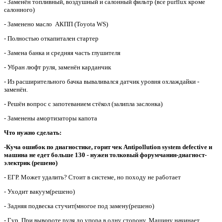
- Заменён топливный, воздушный и салонный фильтр (все purflux кроме
салонного)
- Заменено масло АКПП (Toyota WS)
- Полностью откапитален стартер
- Замена банка и средняя часть глушителя
- Убран люфт руля, заменён карданчик
- Из расширительного бачка вываливался датчик уровня охлаждайки -
заменён.
- Решён вопрос с запотеванием стёкол (залипла заслонка)
- Заменены амортизаторы капота
Что нужно сделать:
-Куча ошибок по диагностике, горит чек Antipollution system defective и
машина не едет больше 130 - нужен толковый форумчанин-диагност-
электрик (решено)
- ЕГР. Может удалить? Стоит в системе, но походу не работает
- Уходит вакуум(решено)
- Задняя подвеска стучит(многое под замену(решено)
- Гур. При вывороте руля до упора в одну сторону, Машину начинает