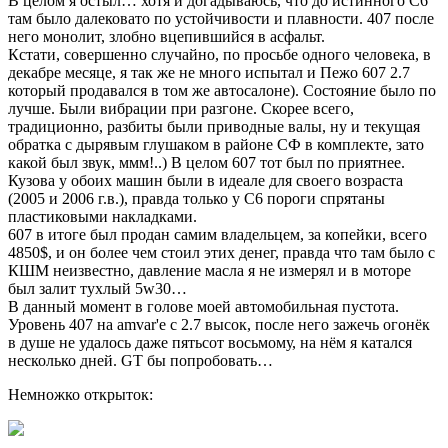
В целом я остыл… хотя и догадываюсь, что до истинного С6
там было далековато по устойчивости и плавности. 407 после
него монолит, злобно вцепившийся в асфальт.
Кстати, совершенно случайно, по просьбе одного человека, в
декабре месяце, я так же не много испытал и Пежо 607 2.7
который продавался в том же автосалоне). Состояние было по
лучше. Были вибрации при разгоне. Скорее всего,
традиционно, разбиты были приводные валы, ну и текущая
обратка с дырявым глушаком в районе СФ в комплекте, зато
какой был звук, ммм!..) В целом 607 тот был по приятнее.
Кузова у обоих машин были в идеале для своего возраста
(2005 и 2006 г.в.), правда только у С6 пороги спрятаны
пластиковыми накладками.
607 в итоге был продан самим владельцем, за копейки, всего
4850$, и он более чем стоил этих денег, правда что там было с
КШМ неизвестно, давление масла я не измерял и в моторе
был залит тухлый 5w30…
В данный момент в голове моей автомобильная пустота.
Уровень 407 на amvar'е с 2.7 высок, после него зажечь огонёк
в душе не удалось даже пятьсот восьмому, на нём я катался
несколько дней. GT бы попробовать…
Немножко открыток: