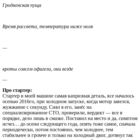
Гродненская пуща
Время рассвета, температура ниже ноля
—
кроты совсем офигели, они везде
—
Про стартер:
Стартер в моей машине самая капризная деталь, все началось
осенью 2016го, при холодном запуске, когда мотор завелся,
жужжание с секунду. Снял я его, занёс на
специализированное СТО, проверили, вердикт — все в
порядке, дело лишь в смазке. Поставил на место и да, симптом
исчез… до осени следующего года, опять тоже самое, сначала
периодически, потом постоянно, чем холоднее, тем
стабильнее и громче и только на холодный двиг, дотянул так