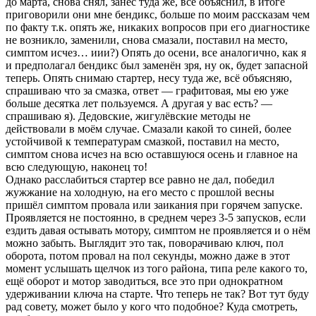
до марта, снова снял, занёс туда же, все объяснил, в итоге
приговорили они мне бендикс, больше по моим рассказам чем
по факту т.к. опять же, никаких вопросов при его диагностике
не возникло, заменили, снова смазали, поставил на место,
симптом исчез… иии?) Опять до осени, все аналогично, как я
и предполагал бендикс был заменён зря, ну ок, будет запасной
теперь. Опять снимаю стартер, несу туда же, всё объясняю,
спрашиваю что за смазка, ответ — графитовая, мы ею уже
больше десятка лет пользуемся. А другая у вас есть? —
спрашиваю я). Дедовские, жигулёвские методы не
действовали в моём случае. Смазали какой то синей, более
устойчивой к температурам смазкой, поставил на место,
симптом снова исчез на всю оставшуюся осень и главное на
всю следующую, наконец то!
Однако расслабиться стартер все равно не дал, победил
жужжание на холодную, на его место с прошлой весны
пришёл симптом провала или заикания при горячем запуске.
Проявляется не постоянно, в среднем через 3-5 запусков, если
ездить давая остывать мотору, симптом не проявляется и о нём
можно забыть. Выглядит это так, поворачиваю ключ, пол
оборота, потом провал на пол секунды, можно даже в этот
момент услышать щелчок из того района, типа реле какого то,
ещё оборот и мотор заводиться, все это при однократном
удерживании ключа на старте. Что теперь не так? Вот тут буду
рад совету, может было у кого что подобное? Куда смотреть,