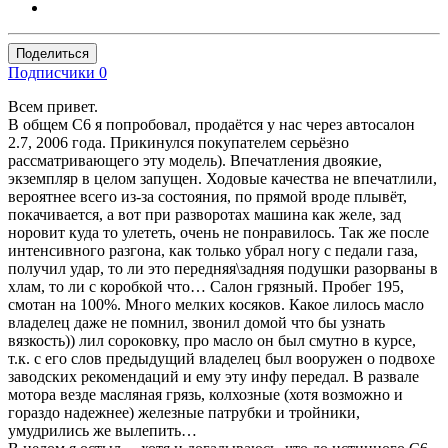
Поделиться
Подписчики
0
Всем привет.
В общем С6 я попробовал, продаётся у нас через автосалон
2.7, 2006 года. Прикинулся покупателем серьёзно
рассматривающего эту модель). Впечатления двоякие,
экземпляр в целом запущен. Ходовые качества не впечатлили,
вероятнее всего из-за состояния, по прямой вроде плывёт,
покачивается, а вот при разворотах машина как желе, зад
норовит куда то улететь, очень не понравилось. Так же после
интенсивного разгона, как только убрал ногу с педали газа,
получил удар, то ли это передняя\задняя подушки разорваны в
хлам, то ли с коробкой что… Салон грязный. Пробег 195,
смотан на 100%. Много мелких косяков. Какое лилось масло
владелец даже не помнил, звонил домой что бы узнать
вязкость)) лил сороковку, про масло он был смутно в курсе,
т.к. с его слов предыдущий владелец был вооружен о подвохе
заводских рекомендаций и ему эту инфу передал. В развале
мотора везде масляная грязь, колхозные (хотя возможно и
гораздо надежнее) железные патрубки и тройники,
умудрились же вылепить…