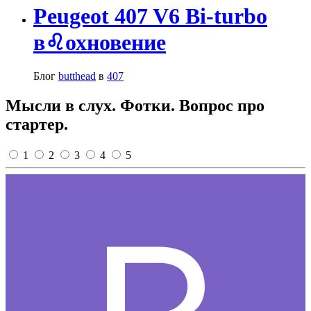
Peugeot 407 V6 Bi-turbo
в♌охновение
Блог
butthead
в
407
Мысли в слух. Фотки. Вопрос про
стартер.
1
2
3
4
5