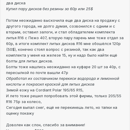
два диска
Купил пару дисков без резины за 60р или 25$
Потом неожиданно выскочила еще два диска на продажу с
другого города, не долго думая, созвонился с одним и с
вторым, оставил залоги, и стал обладателем комплекта
литья R16 с Пежо 407, вторую пару парень мне тоже отдал за
60р, в итоге комплект литых дисков R16 мне обошёлся 120р
(50$), конечно стоял вопрос с резиной, так как два
комплекта у меня на железе 15, ну и надо было найти ещё
болты для литых дисков.
Болты тоже нашлись неожиданно на куфаре 20 шт за 40р, с
пересылкой по почте вышли 47р
Обработал их составчиком перекиси водорода и лимонной
кислоты и покрасил краской для литых дисков
Зимой езжу на Cordiant Polar 195/65 R15,
И лето тоже решил попробовать этой фирмы, только 205/55
R16 75р за колесо,
Сегодня выпал снег, ещё не перекинешь лето, но тапки на
оценку покажу
Доволен как слон, спасибо за внимание!