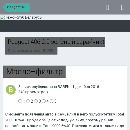
Peugeot 406 2.0 зелёный сарайчик)
Peugeot 406 2.0 зелёный сарайчик)
Блог пользователя:
BAREN
Масло+фильтр
Запись опубликована
BAREN
·
1 декабря 2016
240 просмотров
1
2
3
4
5
С момента появления авто в семье лил в него полусинтетику Total
7000 10w40. Вроде обещают холодную зиму, поэтому решил
попробовать залить Total 9000 5w40. Полусинтетики от замены до