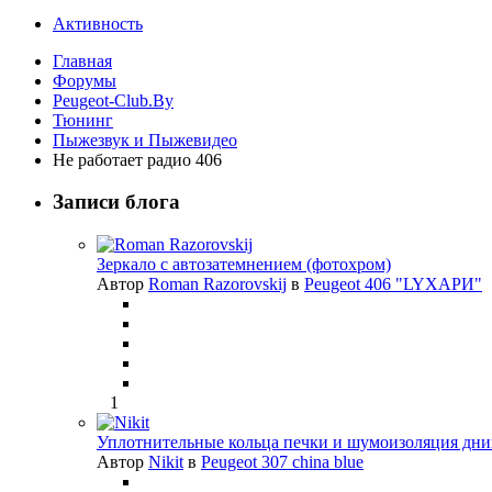
Активность
Главная
Форумы
Peugeot-Club.By
Тюнинг
Пыжезвук и Пыжевидео
Не работает радио 406
Записи блога
Зеркало с автозатемнением (фотохром)
Автор
Roman Razorovskij
в
Peugeot 406 "LYХАРИ"
1
Уплотнительные кольца печки и шумоизоляция дни
Автор
Nikit
в
Peugeot 307 china blue