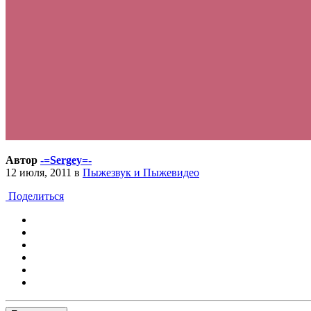
Автор
-=Sergey=-
12 июля, 2011
в
Пыжезвук и Пыжевидео
Поделиться