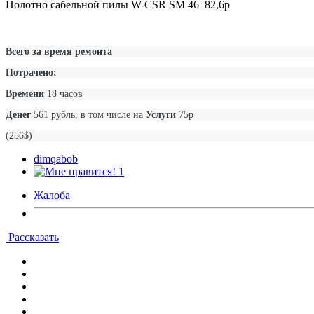
Полотно сабельной пилы W-CSR SM 46 82,6р
Всего за время ремонта
Потрачено:
Времени
18
часов
Денег
561
рубль, в том числе на
Услуги
75р
(256$)
dimqabob
1
Жалоба
Рассказать