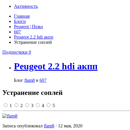
Активность
Главная
Блоги
Peugeot | Пежо
607
Peugeot 2.2 hdi акпп
Устранение соплей
Подписчики
0
Peugeot 2.2 hdi акпп
Блог
flam8
в
607
Устранение соплей
1
2
3
4
5
Запись опубликовал
flam8
·
12 мая, 2020