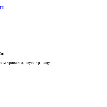
ДТП
йн
росматривает данную страницу