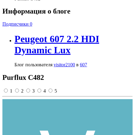
Информация о блоге
Подписчики
0
Peugeot 607 2.2 HDI
Dynamic Lux
Блог пользователя
visitor2100
в
607
Purflux C482
1
2
3
4
5