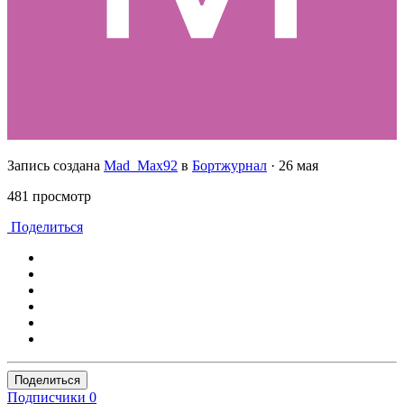
Запись создана
Mad_Max92
в
Бортжурнал
·
26 мая
481 просмотр
Поделиться
Поделиться
Подписчики
0