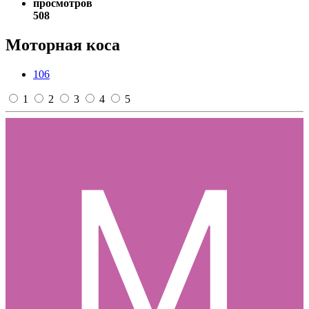
просмотров
508
Моторная коса
106
1
2
3
4
5