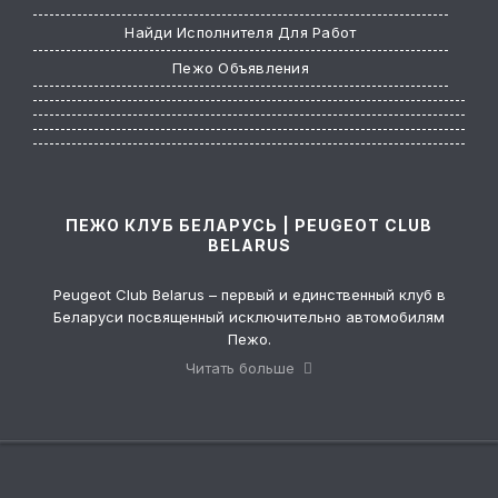
Найди Исполнителя Для Работ
Пежо Объявления
ПЕЖО КЛУБ БЕЛАРУСЬ | PEUGEOT CLUB
BELARUS
Peugeot Club Belarus – первый и единственный клуб в
Беларуси посвященный исключительно автомобилям
Пежо.
Клуб был создан в 2007 году, чтобы помогать владельцам
Читать больше
марки получать удовольствие от владения красивыми
автомобилями, путешествовать по РБ, общаться и просто
проводить время в компании единомышленников.
Мы не коммерческая организация, не ставим целью
извлечение прибыли, наша миссия – ваше хорошее
настроение