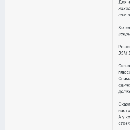
Для н
наход
сам п
Хотел
вскры
Решен
BSM B
Сигна
плюсо
Снима
единс
долже
Оказа
настр
А у к
стрек