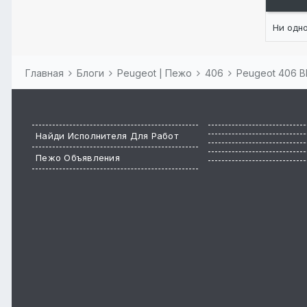
Ни одн
Главная
Блоги
Peugeot | Пежо
406
Peugeot 406 
Найди Исполнителя Для Работ
Пежо Объявления