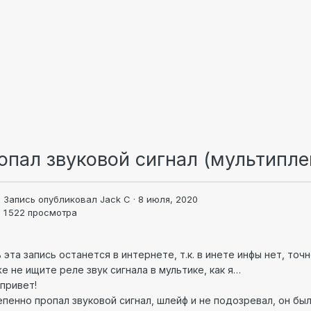
опал звуковой сигнал (мультипле
Запись опубликовал
Jack C
·
8 июля, 2020
1 522 просмотра
 эта запись останется в интернете, т.к. в инете инфы нет, точн
е не ищите реле звук сигнала в мультике, как я…
привет!
пенно пропал звуковой сигнал, шлейф и не подозревал, он бы