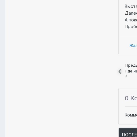
Выста
Дале
А пок
Пробе
Жа
Пред
Где н
?
0 К
Комм
ПОСЛ