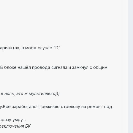
вариантах, в моём случае "D"
!В блоке нашёл провода сигнала и замкнул с общим
в ноль, это ж мультиплекс)))
зу.Всё заработало! Прежнюю стрекозу на ремонт под
 сразу умрут.
ереключения БК