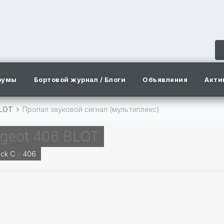
румы
Бортовой журнал / Блоги
Объявления
Акти
BLOT
Пропал звуковой сигнал (мультиплекс)
geot 406 BLOT
ck C
в
406