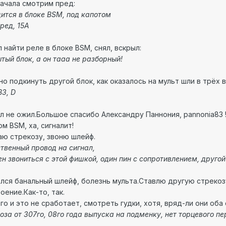
ачала смотрим пред:
ится в блоке BSM, под капотом
ред, 15А
 найти реле в блоке BSM, снял, вскрыл:
тый блок, а он тааа не разборный!
о подкинуть другой блок, как оказалось на мульт шли в трёх 
3, D
л не ожил.Большое спасибо Александру Паннония, pannonia83 
м BSM, ха, сигналит!
ю стрекозу, звоню шлейф.
твенный провод на сигнал,
н звониться с этой фишкой, один пин с сопротивлением, другой 
лся банальный шлейф, болезнь мульта.Ставлю другую стреко
оение.Как-то, так.
ого и это не сработает, смотреть гудки, хотя, вряд-ли они оба
оза от 307го, 08го года выпуска на подменку, нет торцевого п