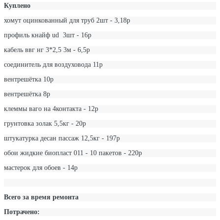
Куплено
хомут оцинкованный для труб 2шт - 3,18р
профиль кнайф ud 3шт - 16р
кабель ввг нг 3*2,5 3м - 6,5р
соединитель для воздуховода 11р
вентрешётка 10р
вентрешётка 8р
клеммы ваго на 4контакта - 12р
грунтовка золак 5,5кг - 20р
штукатурка десан пассаж 12,5кг - 197р
обои жидкие биопласт 011 - 10 пакетов - 220р
мастерок для обоев - 14р
Всего за время ремонта
Потрачено: