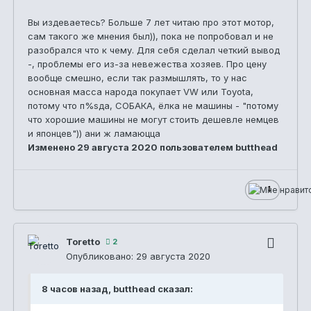
Вы издеваетесь? Больше 7 лет читаю про этот мотор,
сам такого же мнения был)), пока не попробовал и не
разобрался что к чему. Для себя сделал четкий вывод
-, проблемы его из-за невежества хозяев. Про цену
вообще смешно, если так размышлять, то у нас
основная масса народа покупает VW или Toyota,
потому что п%sда, СОБАКА, ёлка не машины - "потому
что хорошие машины не могут стоить дешевле немцев
и японцев")) ани ж ламаюцца
Изменено
29 августа 2020
пользователем butthead
1
Toretto
2
Опубликовано:
29 августа 2020
8 часов назад, butthead сказал: