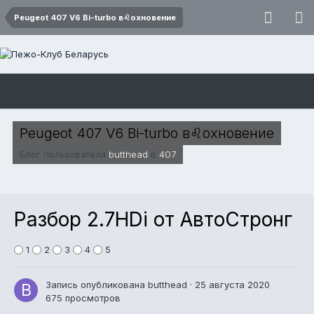
Peugeot 407 V6 Bi-turbo в♌охновение
Peugeot 407 V6 Bi-turbo в♌охновение
Блог пользователя
butthead
в
407
Разбор 2.7HDi от АвтоСтронг
1
2
3
4
5
Запись опубликована
butthead
·
25 августа 2020
675 просмотров