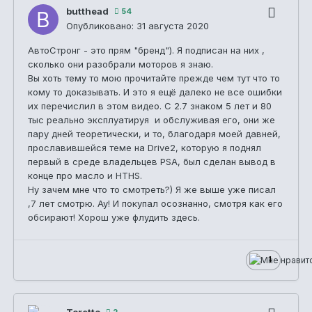
butthead
54
Опубликовано:
31 августа 2020
АвтоСтронг - это прям "бренд"). Я подписан на них ,
сколько они разобрали моторов я знаю.
Вы хоть тему то мою прочитайте прежде чем тут что то
кому то доказывать. И это я ещё далеко не все ошибки
их перечислил в этом видео. С 2.7 знаком 5 лет и 80
тыс реально эксплуатируя и обслуживая его, они же
пару дней теоретически, и то, благодаря моей давней,
прославившейся теме на Drive2, которую я поднял
первый в среде владельцев PSA, был сделан вывод в
конце про масло и HTHS.
Ну зачем мне что то смотреть?) Я же выше уже писал
,7 лет смотрю. Ау! И покупал осознанно, смотря как его
обсирают! Хорош уже флудить здесь.
1
Toretto