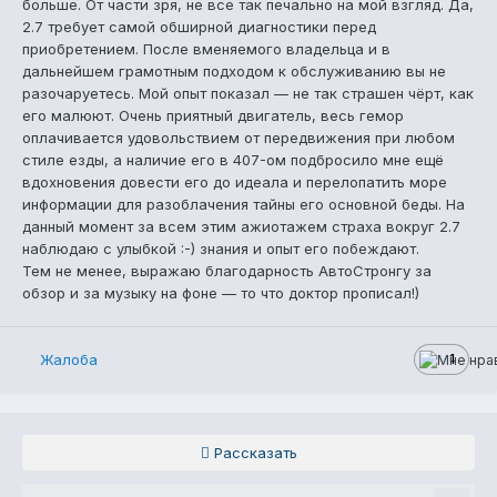
больше. От части зря, не все так печально на мой взгляд. Да,
2.7 требует самой обширной диагностики перед
приобретением. После вменяемого владельца и в
дальнейшем грамотным подходом к обслуживанию вы не
разочаруетесь. Мой опыт показал — не так страшен чёрт, как
его малюют. Очень приятный двигатель, весь гемор
оплачивается удовольствием от передвижения при любом
стиле езды, а наличие его в 407-ом подбросило мне ещё
вдохновения довести его до идеала и перелопатить море
информации для разоблачения тайны его основной беды. На
данный момент за всем этим ажиотажем страха вокруг 2.7
наблюдаю с улыбкой :-) знания и опыт его побеждают.
Тем не менее, выражаю благодарность АвтоСтронгу за
обзор и за музыку на фоне — то что доктор прописал!)
Жалоба
1
Рассказать