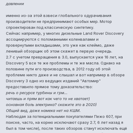
давлении
именно из-за этой взвеси глобального одурачивания
производители не предпринимают особых мер. Мотор
спроектирован под классическую синтетику.
Сейчас например, у многих дизельные Land Rover Discovery
ассоциируются с поломанными коленвалами и
провернутыми вкладышами, это уже как клеймо, даже
ленивый обзорщик об этом скажет в первую очередь.
2.7 с учетом превращения в 3.0, выпускается уже 16 лет, на
Discovery 5 все те же проблемы и те же масла. Однако на
половине пути его производства, в 2012 году об этой
проблеме никто даже и не слышал и вот например в обзоре
Discovery 3 одно из ведущих изданий "Автомир"
предоставило прямое тому доказательство:
речь о ресурсе турбины и грм…
читаешь и прям вот как чего то не хватает)
основная боль электрика? скажите это в 2020)
Общий вид, даже намека нет на КШМ.
Наблюдая за потенциальными покупателями Пежо 607, при
поиске, часто, на корню исключают сразу 2.7, 6 лет назад я
был в том числе), после таких обзоров станут исключать ещё