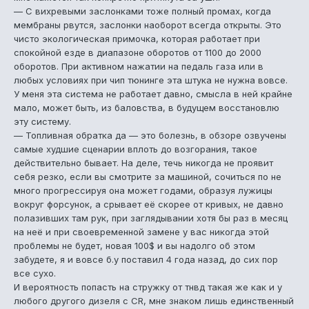
— С вихревыми заслонками тоже полный промах, когда
мембраны рвутся, заслонки наоборот всегда открыты. Это
чисто экологическая примочка, которая работает при
спокойной езде в диапазоне оборотов от 1100 до 2000
оборотов. При активном нажатии на педаль газа или в
любых условиях при чип тюнинге эта штука не нужна вовсе.
У меня эта система не работает давно, смысла в ней крайне
мало, может быть, из баловства, в будущем восстановлю
эту систему.
— Топливная обратка да — это болезнь, в обзоре озвучены
самые худшие сценарии вплоть до возгорания, такое
действительно бывает. На деле, течь никогда не проявит
себя резко, если вы смотрите за машиной, сочиться по не
много прогрессируя она может годами, образуя лужицы
вокруг форсунок, а срывает её скорее от кривых, не давно
полазивших там рук, при заглядывании хотя бы раз в месяц
на неё и при своевременной замене у вас никогда этой
проблемы не будет, новая 100$ и вы надолго об этом
забудете, я и вовсе б.у поставил 4 года назад, до сих пор
все сухо.
И вероятность попасть на стружку от тнвд такая же как и у
любого другого дизеля с CR, мне знаком лишь единственный