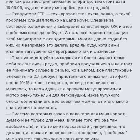
ней как раз заострил внимание оператор, там стоит дата
19.09.09, судя по всему мотор был уже не родной)
— Охладители ЕГР — течь проявляется очень редко, о такой
проблеме слышал только на Land Rover. Следите за
системой охлаждения и выбирайте качественную ОЖ и этой
проблемы никогда не будет. А есть ещё вариант кастрации
этой магистрали с охладителями, многие давно ездят без
них, но я например это делать вряд ли буду, хотя сами
клапаны заглушены как программно так и физически.
— Пластиковая трубка выходящая из блока выдает течью
себя так же очень редко, проблема преувеличена и не стоит
её принимать сильно в серьёз, но в целом, все пластиковые
элементы на 2.7 требуют пристального внимания, это факт,
после 10-15 летнего возраста, если до вас ничего не
менялось, то неожиданные сюрпризы могут проявиться.
Мотор очень тяжёлый для легковушки, из-за чугунного
блока, облегчали его вес всем чем можно, от этого много
пластиковых элементов.
— Система картерных газов в колоколе для меня новость,
думаю и не только для меня, в плане того что она там
вообще есть), и что то мне подсказывает, интуитивно, что
деталь эта вечная и не склонная к засорению, "проблема"
мне кажется так конкретно притянута за уши.