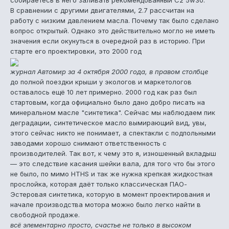
собираетесь в него заливать рекомендованный C2 5w30.
В сравнении с другими двигателями, 2.7 рассчитан на
работу с низким давлением масла. Почему так было сделано
вопрос открытый. Однако это действительно могло не иметь
значения если окунуться в очередной раз в историю. При
старте его проектировки, это 2000 год
журнал Автомир за 4 октября 2000 года, в правом столбце
до полной поездки крыши у экологов и маркетологов
оставалось ещё 10 лет примерно. 2000 год как раз был
стартовым, когда официально было дано добро писать на
минеральном масле "синтетика". Сейчас мы наблюдаем пик
деградации, синтетическое масло вымирающий вид, увы,
этого сейчас никто не понимает, а спектакли с подпольными
заводами хорошо снимают ответственность с
производителей. Так вот, к чему это я, изношенный вкладыш
— это следствие касания шейки вала, для того что бы этого
не было, по мимо HTHS и так же нужна крепкая жидкостная
прослойка, которая даёт только классическая ПАО-
Эстеровая синтетика, которую в момент проектирования и
начале производства мотора можно было легко найти в
свободной продаже.
всё элементарно просто, счастье не только в высоком