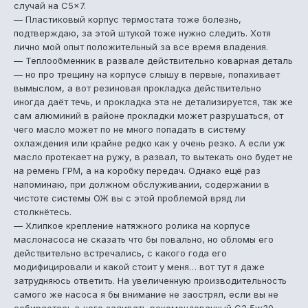
случай на C5x7.
— Пластиковый корпус термостата тоже болезнь,
подтверждаю, за этой штукой тоже нужно следить. Хотя
лично мой опыт положительный за все время владения.
— Теплообменник в развале действительно коварная деталь
— но про трещину на корпусе слышу в первые, попахивает
вымыслом, а вот резиновая прокладка действительно
иногда даёт течь, и прокладка эта не детализируется, так же
сам алюминий в районе прокладки может разрушаться, от
чего масло может по не много попадать в систему
охлаждения или крайне редко как у очень резко. А если уж
масло протекает на ружу, в развал, то вытекать оно будет не
на ремень ГРМ, а на коробку передач. Однако ещё раз
напоминаю, при должном обслуживании, содержании в
чистоте системы ОЖ вы с этой проблемой вряд ли
столкнётесь.
— Хлипкое крепление натяжного ролика на корпусе
маслонасоса не сказать что бы повально, но обломы его
действительно встречались, с какого года его
модифицировали и какой стоит у меня… вот тут я даже
затрудняюсь ответить. На увеличенную производительность
самого же насоса я бы внимание не заострял, если вы не