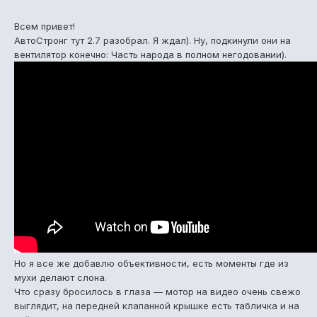
Всем привет!
АвтоСтронг тут 2.7 разобрал. Я ждал). Ну, подкинули они на
вентилятор конечно: Часть народа в полном негодовании).
Но я все же добавлю объективности, есть моменты где из
мухи делают слона.
Что сразу бросилось в глаза — мотор на видео очень свежо
выглядит, на передней клапанной крышке есть табличка и на