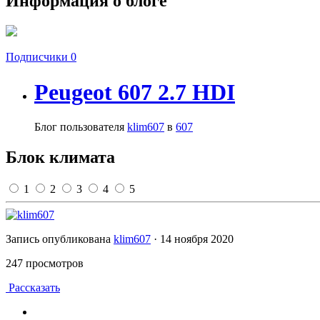
Информация о блоге
Подписчики
0
Peugeot 607 2.7 HDI
Блог пользователя
klim607
в
607
Блок климата
1
2
3
4
5
Запись опубликована
klim607
·
14 ноября 2020
247 просмотров
Рассказать