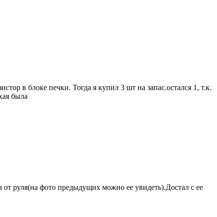
истор в блоке печки. Тогда я купил 3 шт на запас.остался 1, т.к.
хая была
ва от руля(на фото предыдущих можно ее увидеть).Достал с ее