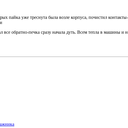
оторых пайка уже треснута была возле корпуса, почистил контак
ти
л все обратно-печка сразу начала дуть. Всем тепла в машины и н
гажника