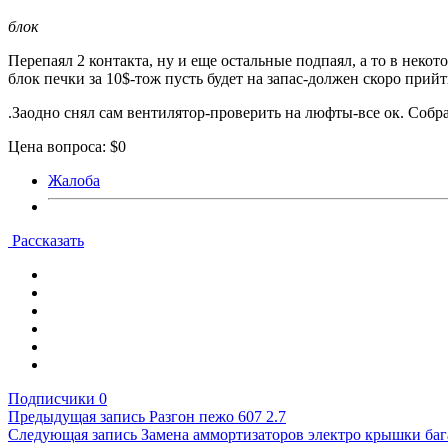
блок
Перепаял 2 контакта, ну и еще остальные подпаял, а то в нек
блок печки за 10$-тож пусть будет на запас-должен скоро прий
.Заодно снял сам вентилятор-проверить на люфты-все ок. Собра
Цена вопроса: $0
Жалоба
Рассказать
Подписчики
0
Предыдущая запись
Разгон пежо 607 2.7
Следующая запись
Замена аммортизаторов электро крышки ба