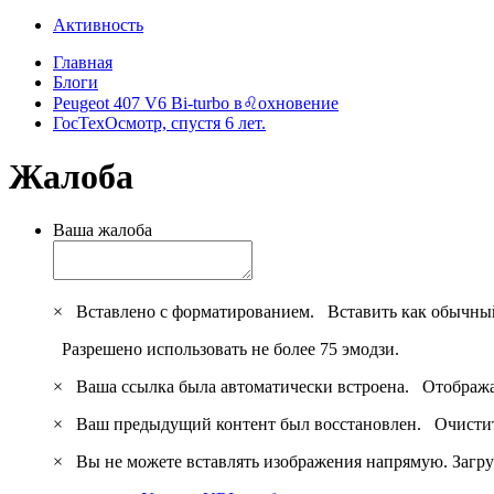
Активность
Главная
Блоги
Peugeot 407 V6 Bi-turbo в♌охновение
ГосТехОсмотр, спустя 6 лет.
Жалоба
Ваша жалоба
×
Вставлено с форматированием.
Вставить как обычны
Разрешено использовать не более 75 эмодзи.
×
Ваша ссылка была автоматически встроена.
Отобража
×
Ваш предыдущий контент был восстановлен.
Очистит
×
Вы не можете вставлять изображения напрямую. Загру