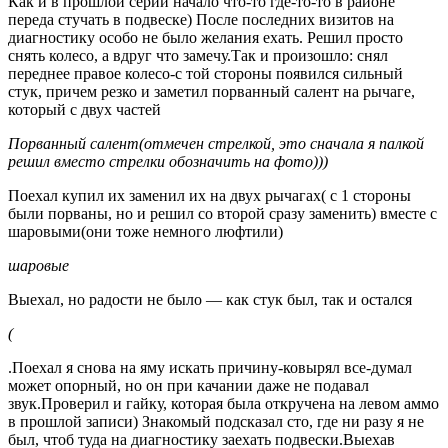
Как и в прошлой серии начало что-то где-то-то в районе
переда стучать в подвеске) После последних визитов на
диагностику особо не было желания ехать. Решил просто
снять колесо, а вдруг что замечу.Так и произошло: снял
переднее правое колесо-с той стороны появился сильный
стук, причем резко и заметил порванный салент на рычаге,
который с двух частей
Порванный салент(отмечен стрелкой, это сначала я палкой
решил вместо стрелки обозначить на фото)))
Поехал купил их заменил их на двух рычагах( с 1 стороны
были порваны, но и решил со второй сразу заменить) вместе с
шаровыми(они тоже немного люфтили)
шаровые
Выехал, но радости не было — как стук был, так и остался
(
.Поехал я снова на яму искать причину-ковырял все-думал
может опорный, но он при качании даже не подавал
звук.Проверил и гайку, которая была откручена на левом аммо
в прошлой записи) Знакомый подсказал сто, где ни разу я не
был, чтоб туда на диагностику заехать подвески.Выехав