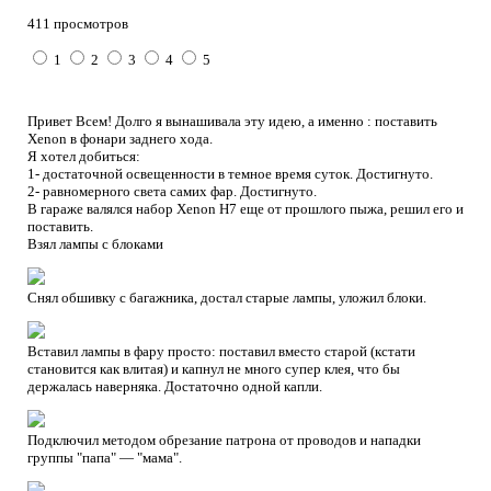
411 просмотров
1
2
3
4
5
Привет Всем! Долго я вынашивала эту идею, а именно : поставить
Xenon в фонари заднего хода.
Я хотел добиться:
1- достаточной освещенности в темное время суток. Достигнуто.
2- равномерного света самих фар. Достигнуто.
В гараже валялся набор Xenon Н7 еще от прошлого пыжа, решил его и
поставить.
Взял лампы с блоками
Снял обшивку с багажника, достал старые лампы, уложил блоки.
Вставил лампы в фару просто: поставил вместо старой (кстати
становится как влитая) и капнул не много супер клея, что бы
держалась наверняка. Достаточно одной капли.
Подключил методом обрезание патрона от проводов и нападки
группы "папа" — "мама".