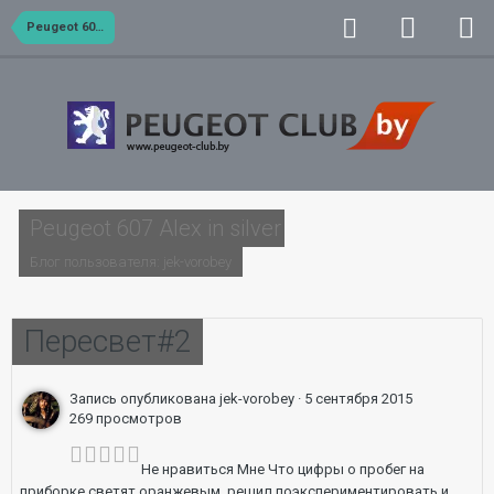
Peugeot 607 Alex in silver
Peugeot 607 Alex in silver
Блог пользователя:
jek-vorobey
Пересвет#2
Запись опубликована
jek-vorobey
·
5 сентября 2015
269 просмотров
Не нравиться Мне Что цифры о пробег на
приборке светят оранжевым, решил поэкспериментировать и