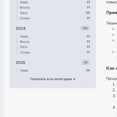
повыс
Зима
31
Весна
31
Преи
Лето
30
Осень
31
Лизин
2024
124
Зима
31
Весна
31
Лето
31
Осень
31
2025
24
Как 
Зима
24
Проце
Показать все категории