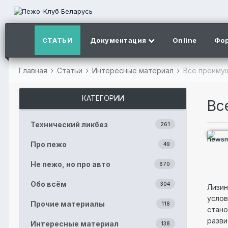
СТАТЬИ
Документация
Online
Фо
Главная
Статьи
Интересные материал
Все преимущ
КАТЕГОРИИ
Вс
Технический ликбез
261
Про пежо
49
Не пежо, но про авто
670
Обо всём
304
Лизин
услов
Прочие материалы
118
стано
разви
Интересные материал
138