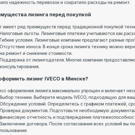
ило надежность перевозок и сократило расходы на ремонт.
мущества лизинга перед покупкой
г имеет ряд преимуществ перед традиционной покупкой техн
Налоговые льготы. Лизинговые платежи учитываются как расхо
Гибкие условия. Лизинговые компании предлагают разные пр
Отсутствие износа. В конце срока лизинга технику можно вер
на ремонт и снижение стоимости.
Поддержка от лизингодателя. Многие компании предоставляют
консультирования.
оформить лизинг IVECO в Минске?
сс оформления лизинга максимально упрощен и включает неск
Выбор техники. Выберите модель IVECO, подходящую для ваших
Обсуждение условий. Определитесь с графиком платежей, ср
Проверка документов. Подготовьте необходимую документац
финансовую отчетность и подтверждение платежеспособност
Заключение договора. После согласования всех условий вы п
пользование.