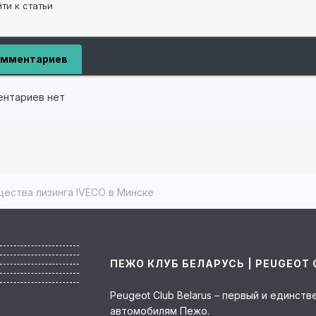
ти к статьи
омментариев
ентариев нет
ества лизинга IVECO в Минске
ПЕЖО КЛУБ БЕЛАРУСЬ | PEUGEOT 
Peugeot Club Belarus – первый и единс
автомобилям Пежо.