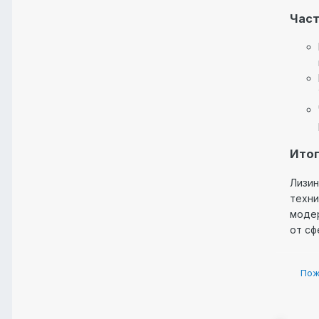
Част
Итог
Лизин
техни
модер
от сф
Пож