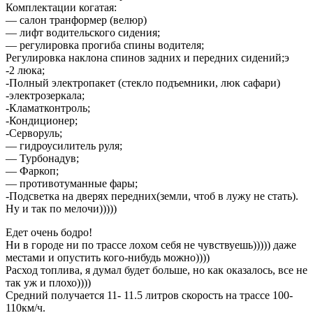
Комплектации когатая:
— салон транформер (велюр)
— лифт водительского сидения;
— регулировка прогиба спины водителя;
Регулировка наклона спинов задних и передних сидений;э
-2 люка;
-Полный электропакет (стекло подъемники, люк сафари)
-электрозеркала;
-Кламатконтроль;
-Кондиционер;
-Серворуль;
— гидроусилитель руля;
— Турбонадув;
— Фаркоп;
— противотуманные фары;
-Подсветка на дверях передних(земли, чтоб в лужу не стать).
Ну и так по мелочи)))))
Едет очень бодро!
Ни в городе ни по трассе лохом себя не чувствуешь))))) даже
местами и опустить кого-нибудь можно))))
Расход топлива, я думал будет больше, но как оказалось, все не
так уж и плохо))))
Средний получается 11- 11.5 литров скорость на трассе 100-
110км/ч.