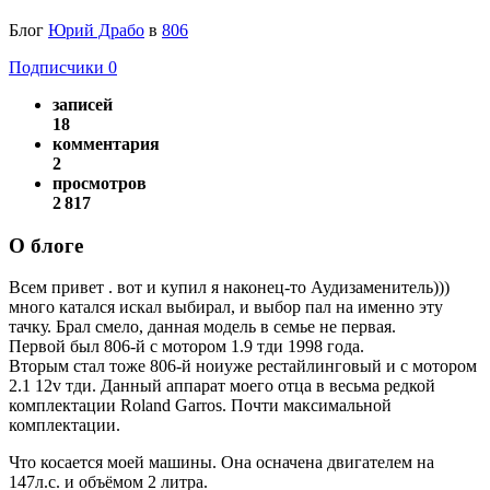
Блог
Юрий Драбо
в
806
Подписчики
0
записей
18
комментария
2
просмотров
2 817
О блоге
Всем привет . вот и купил я наконец-то Аудизаменитель)))
много катался искал выбирал, и выбор пал на именно эту
тачку. Брал смело, данная модель в семье не первая.
Первой был 806-й с мотором 1.9 тди 1998 года.
Вторым стал тоже 806-й ноиуже рестайлинговый и с мотором
2.1 12v тди. Данный аппарат моего отца в весьма редкой
комплектации Roland Garros. Почти максимальной
комплектации.
Что косается моей машины. Она осначена двигателем на
147л.с. и объёмом 2 литра.