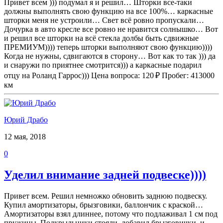
Привет всем ))) подумал я и решил… Шторки все-таки
должны выполнять свою функцию на все 100%… каркасные
шторки меня не устроили… Свет всё ровно пропускали…
Дочурка в авто кресле все ровно не нравится солнышко… Вот
и решил все шторки на всё стекла долбы быть сдвижные
ПРЕМИУМ)))) теперь шторки выполняют свою функцию))))
Когда не нужны, сдвигаются в сторону… Вот как то так ))) да
и снаружи по приятнее смотрится))) а каркасные подарил
отцу на Роланд Гаррос))) Цена вопроса: 120 ₽ Пробег: 413000
км
Юрий Драбо
12 мая, 2018
0
Уделил внимание задней подвеске))))
Привет всем. Решил немножко обновить заднюю подвеску.
Купил амортизаторы, брызговики, баллончик с краской…
Амортизаторы взял длиннее, потому что подлаживал 1 см под
пружины. Подкрыльники стояли, добавил брызговички, и