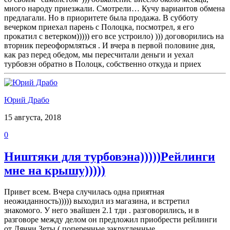
много народу приезжали. Смотрели… Кучу вариантов обмена
предлагали. Но в приоритете была продажа. В субботу
вечерком приехал парень с Полоцка, посмотрел, я его
прокатил с ветерком))))) его все устроило) ))) договорились на
вторник переоформляться . И вчера в первой половине дня,
как раз перед обедом, мы пересчитали деньги и уехал
турбовэн обратно в Полоцк, собственно откуда и приех
Юрий Драбо
15 августа, 2018
0
Ништяки для турбовэна)))))Рейлинги
мне на крышу)))))
Привет всем. Вчера случилась одна приятная
неожиданность))))) выходил из магазина, и встретил
знакомого. У него эвайшен 2.1 тди . разговорились, и в
разговоре между делом он предложил приобрести рейлинги
от Лянчи Зеты ( поперечные закругленные