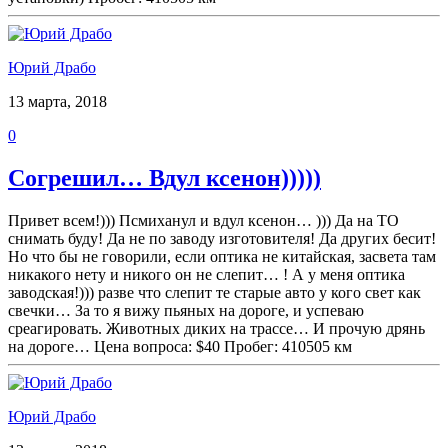
Юрий Драбо
13 марта, 2018
0
Согрешил… Вдул ксенон)))))
Привет всем!))) Псмиханул и вдул ксенон… ))) Да на ТО
снимать буду! Да не по заводу изготовителя! Да других бесит!
Но что бы не говорили, если оптика не китайская, засвета там
никакого нету и никого он не слепит… ! А у меня оптика
заводская!))) разве что слепит те старые авто у кого свет как
свечки… За то я вижу пьяных на дороге, и успеваю
среагировать. Животных диких на трассе… И прочую дрянь
на дороге… Цена вопроса: $40 Пробег: 410505 км
Юрий Драбо