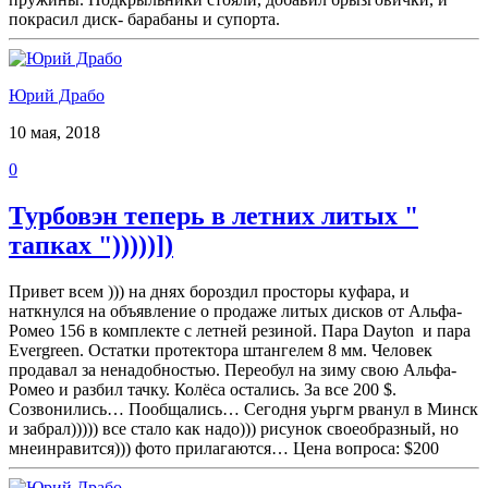
покрасил диск- барабаны и супорта.
Юрий Драбо
10 мая, 2018
0
Турбовэн теперь в летних литых "
тапках ")))))])
Привет всем ))) на днях бороздил просторы куфара, и
наткнулся на объявление о продаже литых дисков от Альфа-
Ромео 156 в комплекте с летней резиной. Пара Dayton и пара
Evergreen. Остатки протектора штангелем 8 мм. Человек
продавал за ненадобностью. Переобул на зиму свою Альфа-
Ромео и разбил тачку. Колёса остались. За все 200 $.
Созвонились… Пообщались… Сегодня уьргм рванул в Минск
и забрал))))) все стало как надо))) рисунок своеобразный, но
мнеинравится))) фото прилагаются… Цена вопроса: $200