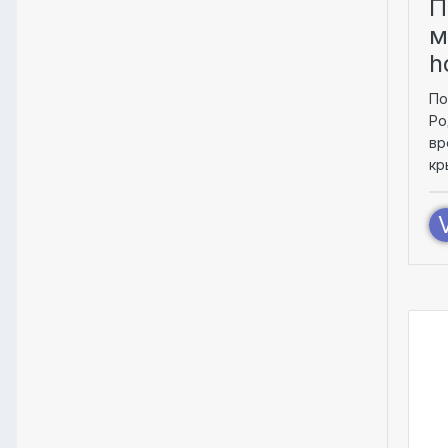
П
м
h
По
Ро
вр
кр