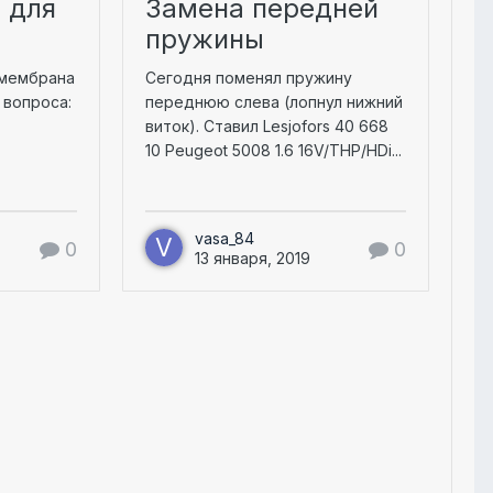
 для
Замена передней
пружины
 мембрана
Сегодня поменял пружину
 вопроса:
переднюю слева (лопнул нижний
виток). Ставил Lesjofors 40 668
10 Peugeot 5008 1.6 16V/THP/HDi...
vasa_84
0
0
13 января, 2019