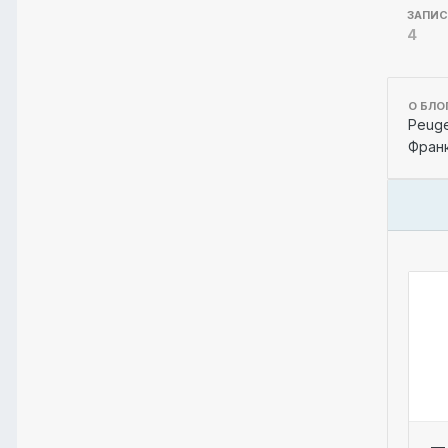
ЗАПИ
4
О БЛО
Peuge
Франк