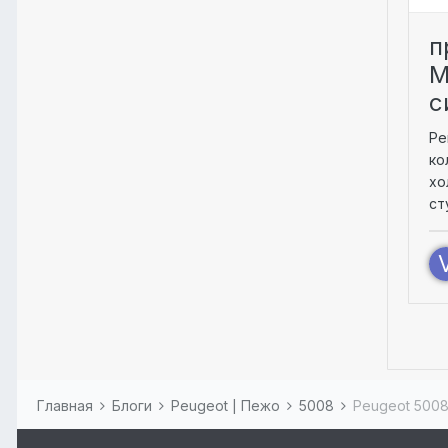
п
M
с
Ре
ко
хо
ст
Главная
Блоги
Peugeot | Пежо
5008
Peugeot 500