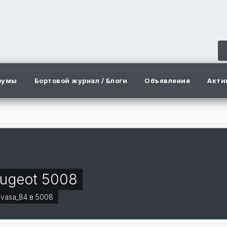
румы
Бортовой журнал / Блоги
Объявления
Акти
8
ugeot 5008
г
vasa_84
в
5008