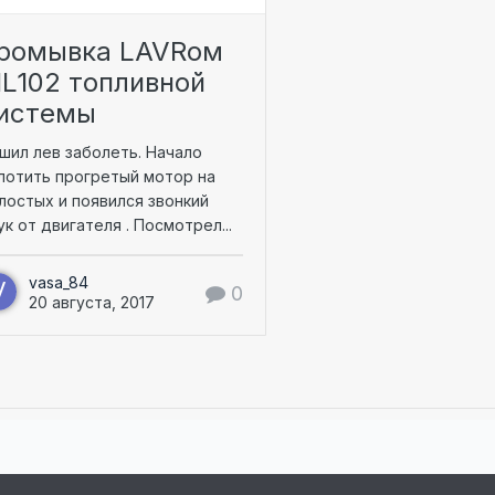
ромывка LAVRом
L102 топливной
истемы
шил лев заболеть. Начало
лотить прогретый мотор на
лостых и появился звонкий
ук от двигателя . Посмотрел...
vasa_84
0
20 августа, 2017
8