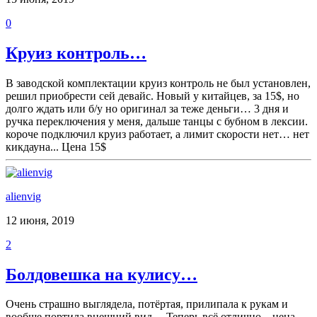
0
Круиз контроль…
В заводской комплектации круиз контроль не был установлен,
решил приобрести сей девайс. Новый у китайцев, за 15$, но
долго ждать или б/у но оригинал за теже деньги… 3 дня и
ручка переключения у меня, дальше танцы с бубном в лексии.
короче подключил круиз работает, а лимит скорости нет… нет
кикдауна... Цена 15$
alienvig
12 июня, 2019
2
Болдовешка на кулису…
Очень страшно выглядела, потёртая, прилипала к рукам и
вообще портила внешний вид… Теперь всё отлично…цена