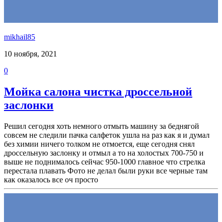
mikhail85
10 ноября, 2021
0
Мойка салона чистка дроссельной
заслонки
Решил сегодня хоть немного отмыть машину за беднягой
совсем не следили пачка салфеток ушла на раз как я и думал
без химии ничего толком не отмоется, еще сегодня снял
дроссельную заслонку и отмыл а то на холостых 700-750 и
выше не поднималось сейчас 950-1000 главное что стрелка
перестала плавать Фото не делал были руки все черные там
как оказалось все оч просто