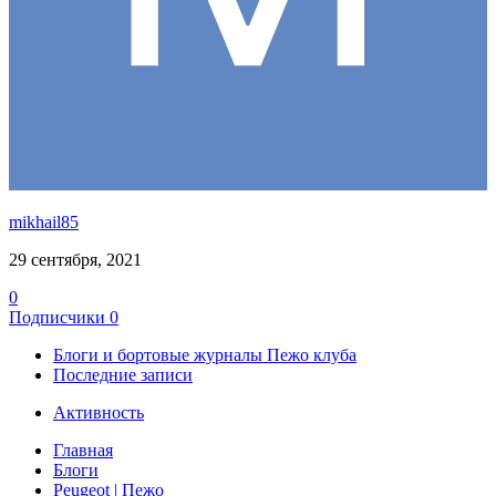
mikhail85
29 сентября, 2021
0
Подписчики
0
Блоги и бортовые журналы Пежо клуба
Последние записи
Активность
Главная
Блоги
Peugeot | Пежо