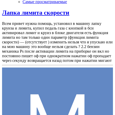
Самые просматриваемые
Лапка лимита скорости
Всем привет нужна помощь, установил в машину лапку
круиза и лимита, купил педаль газа с кнопкой в бси
активировал лимит и круиз в блоке двигателя есть функция
лимита но там только один параметр (функция лимита
скорости) — (отсутствует ) изменить нельзя что я упускаю или
на мою машину это вообще нельзя сделать ? 2.2 бензин
механика Ps после активации лимита на приборке он вкл но
постоянно пишет оф при однократном нажатии оф пропадает
через секунду возвращается назад потом при нажатии мигают