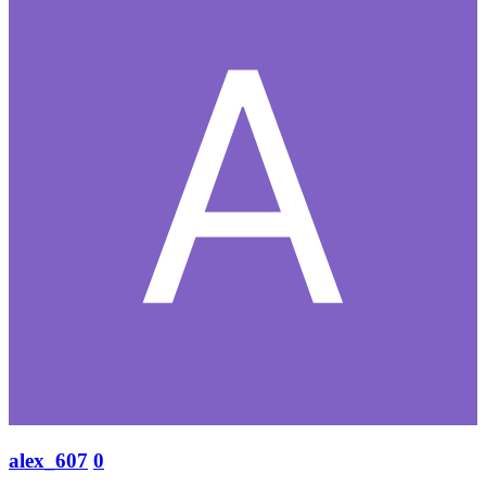
alex_607
0