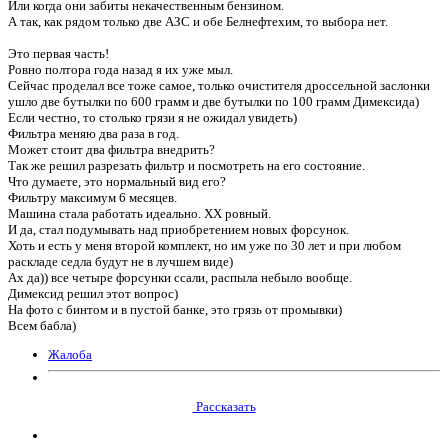
Или когда они забиты некачественным бензином.
А так, как рядом только две АЗС и обе Белнефтехим, то выбора нет.
Это первая часть!
Ровно полтора года назад я их уже мыл.
Сейчас проделал все тоже самое, только очистителя дроссельной заслонки
ушло две бутылки по 600 грамм и две бутылки по 100 грамм Димексида)
Если честно, то столько грязи я не ожидал увидеть)
Фильтра меняю два раза в год.
Может стоит два фильтра внедрить?
Так же решил разрезать фильтр и посмотреть на его состояние.
Что думаете, это нормальный вид его?
Фильтру максимум 6 месяцев.
Машина стала работать идеально. ХХ ровный.
И да, стал подумывать над приобретением новых форсунок.
Хоть и есть у меня второй комплект, но им уже по 30 лет и при любом
раскладе седла будут не в лучшем виде)
Ах да)) все четыре форсунки ссали, распыла небыло вообще.
Димексид решил этот вопрос)
На фото с бинтом и в пустой банке, это грязь от промывки)
Всем бабла)
Жалоба
Рассказать