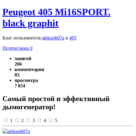
Peugeot 405 Mi16SPORT.
black graphit
Блог пользователя
aleksei607a
в
405
Подписчики
0
записей
266
комментария
83
просмотра
7 054
Самый простой и эффективный
дымогенератор!
1
2
3
4
5