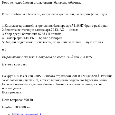
Короче подробности столкновения банально обычны.
Итог: пробоина в бампере, минус пара креплений, но задний фонарь цел.
1.Комплект кронштейна крепления бампера арт.7416.Н7 брал с разборки;
2.Решетка вентиляции салона арт.7243, AZ — новая;
3.Упор двери багажника 8735.C5 новый;
4. Бампер арт.7410.FK — брал с разборки
5. Задний подкрылок — спаял сам, но ценник за новый — ну б его нах!
п.4
Выравнивание железа + покраска бампера 110$ или 265 BYN
И снова красавец
На круг 600 BYN или 250$. Выплата страховой 790 BYN или 320 $. Разница
за моральный ущерб 70$, хотя если покупать подкрылок будет по нолям.
Если всё новое — в два раза больше. Бампер клеить не захотел, т.к. не
примет душа.
Всем ровных.
Цена вопроса: 600 Br
Пробег: 183 000 км
1