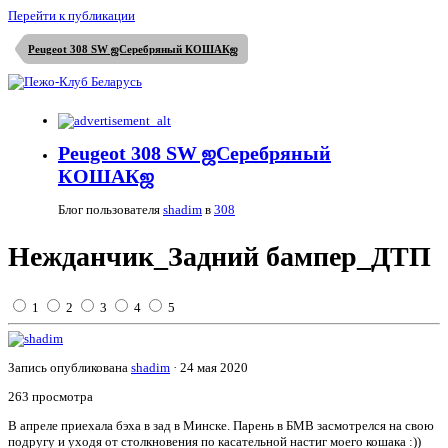
Перейти к публикации
Peugeot 308 SW ஜСеребряный КОШАКஜ
Peugeot 308 SW ஜСеребряный
КОШАКஜ
Блог пользователя
shadim
в
308
Нежданчик_Задний бампер_ДТП
1
2
3
4
5
Запись опубликована
shadim
·
24 мая 2020
263 просмотра
В апреле приехала бэха в зад в Минске. Парень в БМВ засмотрелся на свою
подругу и уходя от столкновения по касательной настиг моего кошака :))