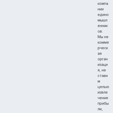
компа
нии
едино
мышл
енник
ов.
Мы не
комме
рческ
ая
орган
изаци
я, не
стави
м
целью
извле
чение
прибы
ли,