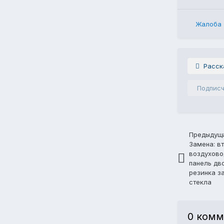
Жалоба
Расск
Подпис
Предыдуща
Замена: в
воздухово
панель дв
резинка з
стекла
0 комм