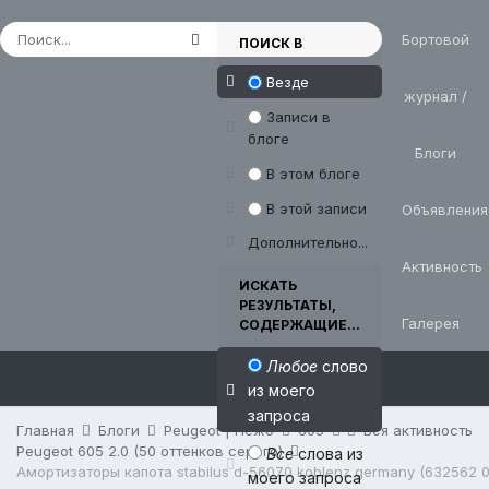
Бортовой
ПОИСК В
Везде
журнал /
Записи в
блоге
Блоги
В этом блоге
В этой записи
Объявления
Дополнительно...
Активность
ИСКАТЬ
РЕЗУЛЬТАТЫ,
Галерея
СОДЕРЖАЩИЕ...
Любое
слово
из моего
запроса
Главная
Блоги
Peugeot | Пежо
605
Вся активность
Peugeot 605 2.0 (50 оттенков серого)
Все
слова из
моего запроса