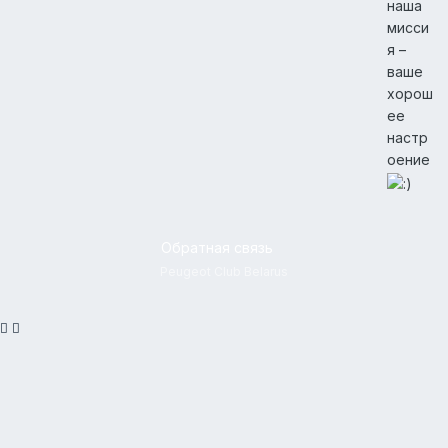
наша
мисси
я –
ваше
хорош
ее
настр
оение
Обратная связь
Peugeot Club Belarus