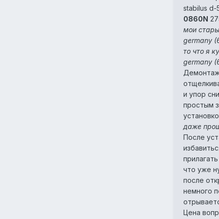
stabilus d
0860N
27
мои старые
germany (
то что я к
germany (
Демонтаж 
отщелкив
и упор сн
простым з
установко
даже прош
После уст
избавитьс
прилагать
что уже н
после отк
немного п
отрываетс
Цена вопр