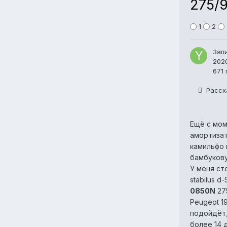
275/9
1
2
Зап
202
671
Расск
Ещё с мом
амортизат
камильфо 
бамбукову
У меня ст
stabilus d
0850N
275
Peugeot 1
подойдёт,
более 14 