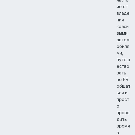
ие от
владе
ния
краси
выми
автом
обиля
ми,
путеш
ество
вать
по РБ,
общат
ься и
прост
о
прово
дить
время
в