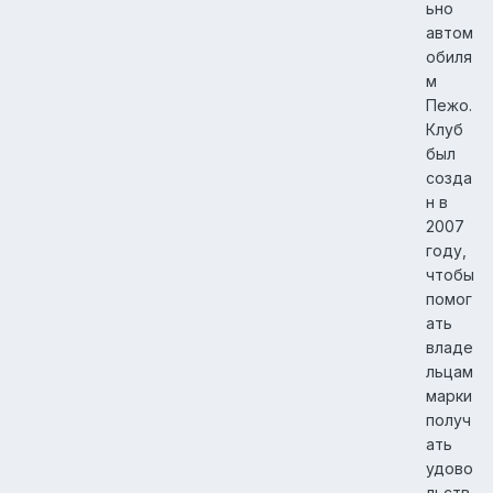
ьно
автом
обиля
м
Пежо.
Клуб
был
созда
н в
2007
году,
чтобы
помог
ать
владе
льцам
марки
получ
ать
удово
льств