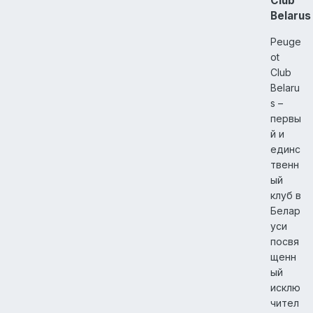
Club
Belarus
Peuge
ot
Club
Belaru
s –
первы
й и
единс
твенн
ый
клуб в
Белар
уси
посвя
щенн
ый
исклю
чител