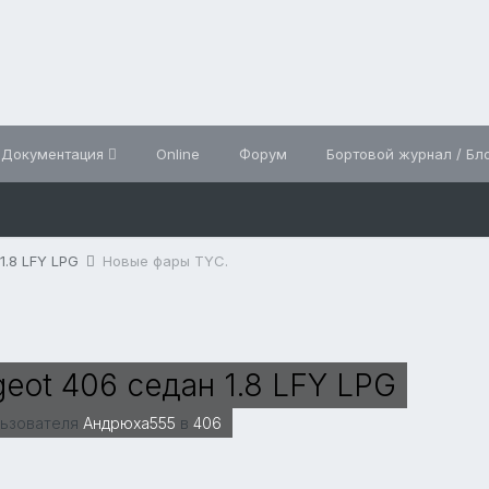
Документация
Online
Форум
Бортовой журнал / Бл
1.8 LFY LPG
Новые фары TYC.
eot 406 седан 1.8 LFY LPG
льзователя
Андрюха555
в
406