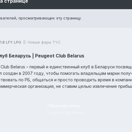
на странице
0 пользователей
ователей, просматривающих эту страницу.
1.8 LFY LPG
Новые фары TYC.
уб Беларусь | Peugeot Club Belarus
 Club Belarus – первый и единственный клуб в Беларуси посв
л создан в 2007 году, чтобы помогать владельцам марки пол
твовать по РБ, общаться и просто проводить время в компан
оммерческая организация, не ставим целью извлечение прибы
Обратная связь
Peugeot Club Belarus