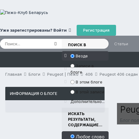
Регистрация
Уже зарегистрированы? Войти
Статьи
ПОИСК В
Везде
Записи в
блоге
Главная
Блоги
Peugeot | Пежо
406
Peugeot 406 седан 
В этом блоге
В этой записи
ИНФОРМАЦИЯ О БЛОГЕ
Дополнительно...
Peug
ИСКАТЬ
РЕЗУЛЬТАТЫ,
Блог по
СОДЕРЖАЩИЕ...
Любое
слово