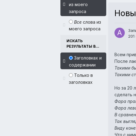
из моего
Новы
запроса
Все
слова из
моего запроса
Зап
201
ИСКАТЬ
РЕЗУЛЬТАТЫ В...
Всем прив
Заголовках и
После лак
содержании
Такими бы
Такими ст
Только в
заголовках
Но за 20 
сделать н
Фара пра
Фара лев
В сравнен
Так выгля
Виду коне
Что с ним