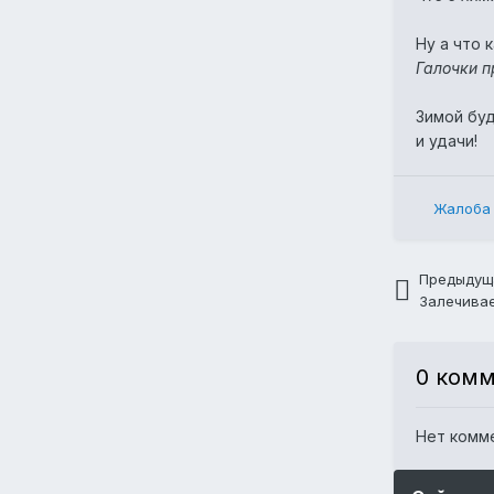
Ну а что 
Галочки п
Зимой буд
и удачи!
Жалоба
Предыдущ
Залечивае
0 ком
Нет комм