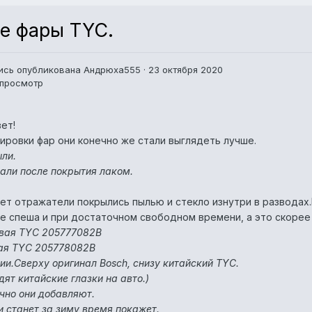
е фары TYC.
ись опубликована
Андрюха555
·
23 октября 2020
 просмотр
ет!
ировки фар они конечно же стали выглядеть лучше.
ли.
али после покрытия лаком.
лет отражатели покрылись пылью и стекло изнутри в разводах
е спеша и при достаточном свободном времени, а это скорее 
вая TYC 205777082B
ая TYC 205778082B
ии.Сверху оригинал Bosch, снизу китайский TYC.
дят китайские глазки на авто.)
чно они добавляют.
и станет за зиму время покажет.