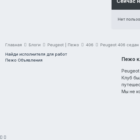
Сейчас 
Нет польз
Главная
Блоги
Peugeot | Пежо
406
Peugeot 406 седан 
Найди исполнителя для работ
Пежо кл
Пежо Объявления
Peugeot
Клуб бы
путешес
Мы не к