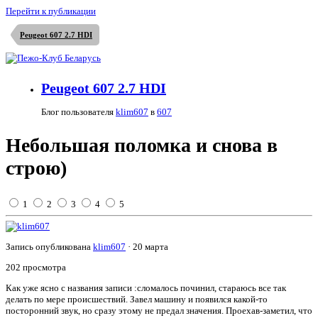
Перейти к публикации
Peugeot 607 2.7 HDI
Peugeot 607 2.7 HDI
Блог пользователя
klim607
в
607
Небольшая поломка и снова в
строю)
1
2
3
4
5
Запись опубликована
klim607
·
20 марта
202 просмотра
Как уже ясно с названия записи :сломалось починил, стараюсь все так
делать по мере происшествий. Завел машину и появился какой-то
посторонний звук, но сразу этому не предал значения. Проехав-заметил, что