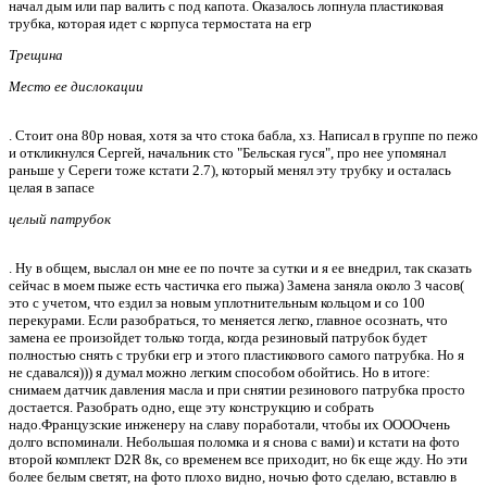
начал дым или пар валить с под капота. Оказалось лопнула пластиковая
трубка, которая идет с корпуса термостата на егр
Трещина
Место ее дислокации
. Стоит она 80р новая, хотя за что стока бабла, хз. Написал в группе по пежо
и откликнулся Сергей, начальник сто "Бельская гуся", про нее упомянал
раньше у Сереги тоже кстати 2.7), который менял эту трубку и осталась
целая в запасе
целый патрубок
. Ну в общем, выслал он мне ее по почте за сутки и я ее внедрил, так сказать
сейчас в моем пыже есть частичка его пыжа) Замена заняла около 3 часов(
это с учетом, что ездил за новым уплотнительным кольцом и со 100
перекурами. Если разобраться, то меняется легко, главное осознать, что
замена ее произойдет только тогда, когда резиновый патрубок будет
полностью снять с трубки егр и этого пластикового самого патрубка. Но я
не сдавался))) я думал можно легким способом обойтись. Но в итоге:
снимаем датчик давления масла и при снятии резинового патрубка просто
достается. Разобрать одно, еще эту конструкцию и собрать
надо.Французские инженеру на славу поработали, чтобы их ООООчень
долго вспоминали. Небольшая поломка и я снова с вами) и кстати на фото
второй комплект D2R 8к, со временем все приходит, но 6к еще жду. Но эти
более белым светят, на фото плохо видно, ночью фото сделаю, вставлю в