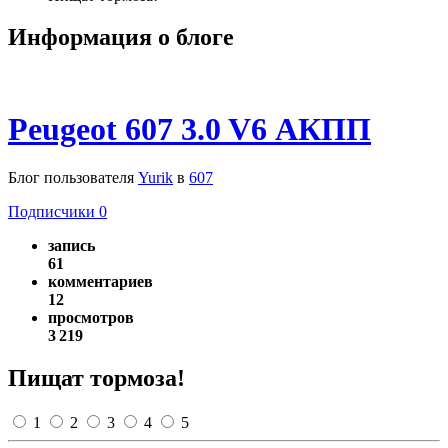
Информация о блоге
Peugeot 607 3.0 V6 АКПП
Блог пользователя
Yurik
в
607
Подписчики
0
запись
61
комментариев
12
просмотров
3 219
Пищат тормоза!
1
2
3
4
5