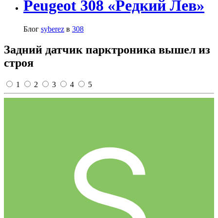
Peugeot 308 «Редкий Лев»
Блог
syberez
в
308
Задний датчик парктроника вышел из
строя
1
2
3
4
5