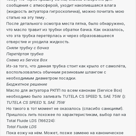
сообщения с атмосферой, уходит накопившаяся влага
(жидкость актуатора гигроскопична), можно почитать мою
статью на эту тему .
После детального осмотра места пятна, было обнаружено,
что масло травит из трубки обратки бачка. Как оказалось,
что эта трубка перетёрлась и через образовавшееся
отверстие и уходила жидкость.
Сняли трубку с бачка
Перетёртая трубка
Схема из Service Box
Из-за того, что данная трубка стоит как крыло от самолёта,
воспользовались обычным резиновым шлангом с
необходимым диаметром посадки.
Бюджетное решение
Масло для актуатора РКПП по всем канонам (Service Box)
необходимо было заливать TUTELA CS SPEED 1L SAE 75W ():
TUTELA CS SPEED 1L SAE 75W
Но такого в тот момент не оказалось (спасибо санкциям!).
Пришлось лить похожее по характеристикам, выбор пал на
Total Fluide LDS (166224):
Total Fluide LDS
Пока езжу на нём. Может, позже заменю на каноническое