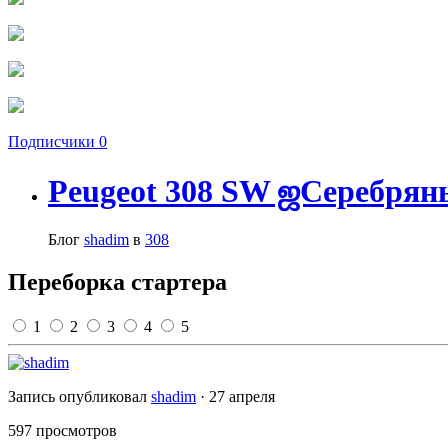
Подписчики
0
Peugeot 308 SW ஜСеребр
Блог
shadim
в
308
Переборка стартера
1
2
3
4
5
Запись опубликовал
shadim
·
27 апреля
597 просмотров