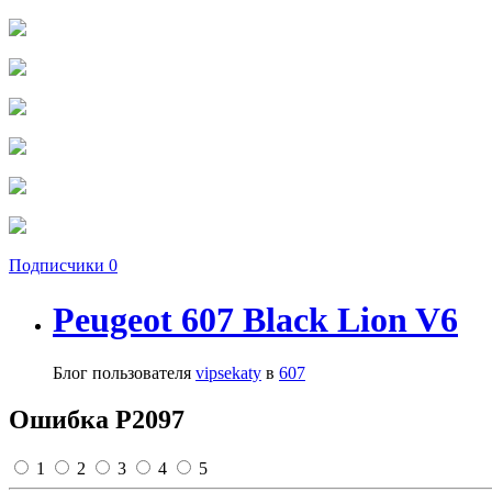
Подписчики
0
Peugeot 607 Black Lion V6
Блог пользователя
vipsekaty
в
607
Ошибка Р2097
1
2
3
4
5