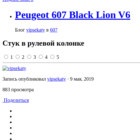
Peugeot 607 Black Lion V6
Блог
vipsekaty
в
607
Стук в рулевой колонке
1
2
3
4
5
Запись опубликовал
vipsekaty
·
9 мая, 2019
883 просмотра
Поделиться