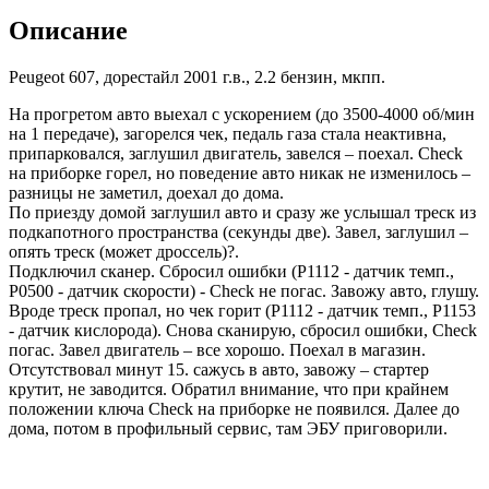
Описание
Peugeot 607, дорестайл 2001 г.в., 2.2 бензин, мкпп.
На прогретом авто выехал с ускорением (до 3500-4000 об/мин
на 1 передаче), загорелся чек, педаль газа стала неактивна,
припарковался, заглушил двигатель, завелся – поехал. Check
на приборке горел, но поведение авто никак не изменилось –
разницы не заметил, доехал до дома.
По приезду домой заглушил авто и сразу же услышал треск из
подкапотного пространства (секунды две). Завел, заглушил –
опять треск (может дроссель)?.
Подключил сканер. Сбросил ошибки (P1112 - датчик темп.,
P0500 - датчик скорости) - Check не погас. Завожу авто, глушу.
Вроде треск пропал, но чек горит (P1112 - датчик темп., P1153
- датчик кислорода). Снова сканирую, сбросил ошибки, Check
погас. Завел двигатель – все хорошо. Поехал в магазин.
Отсутствовал минут 15. сажусь в авто, завожу – стартер
крутит, не заводится. Обратил внимание, что при крайнем
положении ключа Check на приборке не появился. Далее до
дома, потом в профильный сервис, там ЭБУ приговорили.