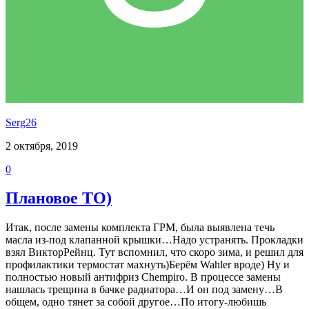
Serg26
2 октября, 2019
0
Плановое ТО)
Итак, после замены комплекта ГРМ, была выявлена течь
масла из-под клапанной крышки…Надо устранять. Прокладки
взял ВикторРейнц. Тут вспомнил, что скоро зима, и решил для
профилактики термостат махнуть)Берём Wahler вроде) Ну и
полностью новый антифриз Chempiro. В процессе замены
нашлась трещина в бачке радиатора…И он под замену…В
общем, одно тянет за собой другое…По итогу-любишь