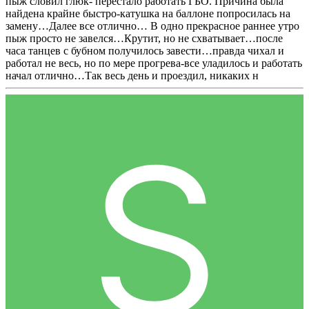
пыж словил глюк- перестало работать ГБО. Причина была
найдена крайне быстро-катушка на баллоне попросилась на
замену…Далее все отлично… В одно прекрасное раннее утро
пыж просто не завелся…Крутит, но не схватывает…после
часа танцев с бубном получилось завести…правда чихал и
работал не весь, но по мере прогрева-все уладилось и работать
начал отлично…Так весь день и проездил, никаких н