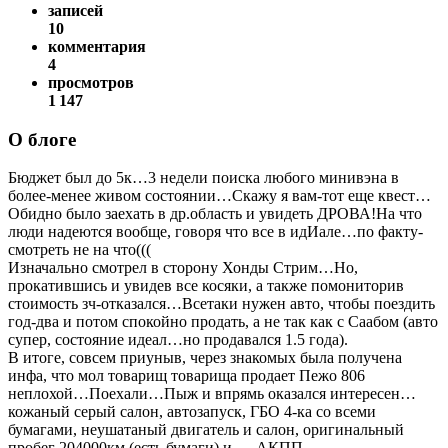
записей
10
комментария
4
просмотров
1 147
О блоге
Бюджет был до 5к…3 недели поиска любого минивэна в
более-менее живом состоянии…Скажу я вам-тот еще квест…
Обидно было заехать в др.область и увидеть ДРОВА!На что
люди надеются вообще, говоря что все в идИале…по факту-
смотреть не на что(((
Изначально смотрел в сторону Хонды Стрим…Но,
прокатившись и увидев все косяки, а также помониторив
стоимость зч-отказался…Всетаки нужен авто, чтобы поездить
год-два и потом спокойно продать, а не так как с Саабом (авто
супер, состояние идеал…но продавался 1.5 года).
В итоге, совсем приуныв, через знакомых была получена
инфа, что мол товарищ товарища продает Пежо 806
неплохой…Поехали…Пыж и впрямь оказался интересен…
кожаный серый салон, автозапуск, ГБО 4-ка со всеми
бумагами, неушатаный двигатель и салон, оригинальный
пробег 204000км (есть бумаги) и … АКПП.