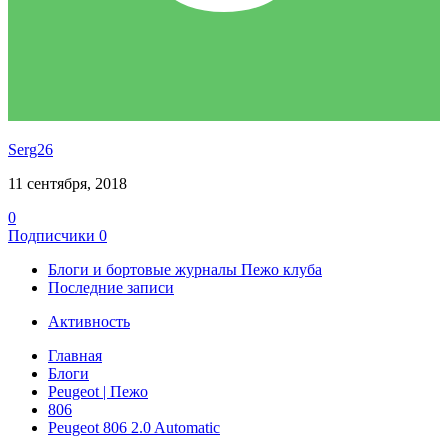
Serg26
11 сентября, 2018
0
Подписчики
0
Блоги и бортовые журналы Пежо клуба
Последние записи
Активность
Главная
Блоги
Peugeot | Пежо
806
Peugeot 806 2.0 Automatic