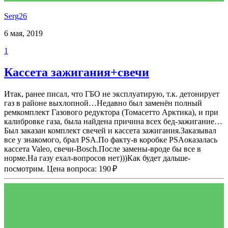
Serg26
6 мая, 2019
1
Кассета зажигания+свечи
Итак, ранее писал, что ГБО не эксплуатирую, т.к. детонирует
газ в районе выхлопной…Недавно был заменён полный
ремкомплект Газового редуктора (Томасетто Арктика), и при
калибровке газа, была найдена причина всех бед-зажигание…
Был заказан комплект свечей и кассета зажигания.Заказывал
все у знакомого, брал PSA.По факту-в коробке PSAоказалась
кассета Valeo, свечи-Bosch.После замены-вроде бы все в
норме.На газу ехал-вопросов нет)))Как будет дальше-
посмотрим. Цена вопроса: 190 ₽