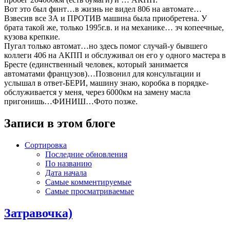
Вот это был финт…в жизнь не видел 806 на автомате…
Взвесив все ЗА и ПРОТИВ машина была приобретена. У
брата такой же, только 1995г.в. и на механике… зч копеечные,
кузова крепкие.
Пугал только автомат…но здесь помог случай-у бывшего
коллеги 406 на АКПП и обслуживал он его у одного мастера в
Бресте (единственный человек, который занимается
автоматами французов)…Позвонил для консультации и
услышал в ответ-БЕРИ, машину знаю, коробка в порядке-
обслуживается у меня, через 6000км на замену масла
пригонишь…ФИНИШ…Фото позже.
Записи в этом блоге
Сортировка
Последние обновления
По названию
Дата начала
Самые комментируемые
Самые просматриваемые
Затравочка)