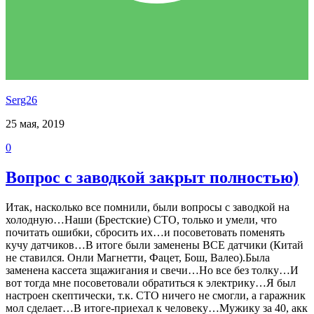
Serg26
25 мая, 2019
0
Вопрос с заводкой закрыт полностью)
Итак, насколько все помнили, были вопросы с заводкой на
холодную…Наши (Брестские) СТО, только и умели, что
почитать ошибки, сбросить их…и посоветовать поменять
кучу датчиков…В итоге были заменены ВСЕ датчики (Китай
не ставился. Онли Магнетти, Фацет, Бош, Валео).Была
заменена кассета зщажигания и свечи…Но все без толку…И
вот тогда мне посоветовали обратиться к электрику…Я был
настроен скептически, т.к. СТО ничего не смогли, а гаражник
мол сделает…В итоге-приехал к человеку…Мужику за 40, акк