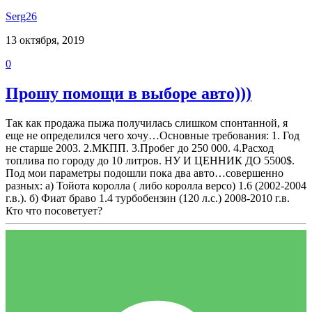
Serg26
13 октября, 2019
0
Прошу помощи в выборе авто)))
Так как продажа пыжа получилась слишком спонтанной, я
еще не определился чего хочу…Основные требования: 1. Год
не старше 2003. 2.МКПП. 3.Пробег до 250 000. 4.Расход
топлива по городу до 10 литров. НУ И ЦЕННИК ДО 5500$.
Под мои параметры подошли пока два авто…совершенно
разных: а) Тойота королла ( либо королла версо) 1.6 (2002-2004
г.в.). б) Фиат браво 1.4 турбобензин (120 л.с.) 2008-2010 г.в.
Кто что посоветует?