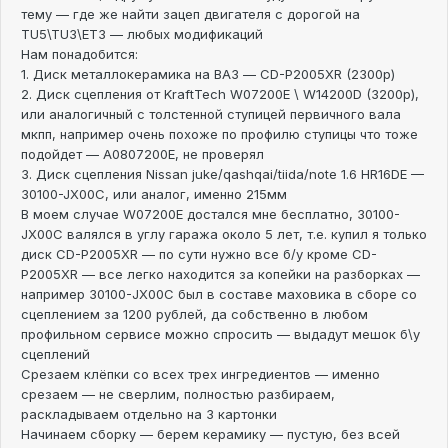
тему — где же найти зацеп двигателя с дорогой на
TU5\TU3\ET3 — любых модификаций
Нам понадобится:
1. Диск металлокерамика на ВАЗ — CD-P2005XR (2300р)
2. Диск сцепления от KraftTech W07200E \ W14200D (3200р),
или аналогичный с толстенной ступицей первичного вала
мкпп, например очень похоже по профилю ступицы что тоже
подойдет — A0807200E, не проверял
3. Диск сцепления Nissan juke/qashqai/tiida/note 1.6 HR16DE —
30100-JX00C, или аналог, именно 215мм
В моем случае W07200E достался мне бесплатно, 30100-
JX00C валялся в углу гаража около 5 лет, т.е. купил я только
диск CD-P2005XR — по сути нужно все б/у кроме CD-
P2005XR — все легко находится за копейки на разборках —
например 30100-JX00C был в составе маховика в сборе со
сцеплением за 1200 рублей, да собственно в любом
профильном сервисе можно спросить — выдадут мешок б\у
сцеплений
Срезаем клёпки со всех трех ингредиентов — именно
срезаем — не сверлим, полностью разбираем,
раскладываем отдельно на 3 картонки
Начинаем сборку — берем керамику — пустую, без всей