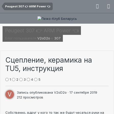
Peugeot 307 👉 ARM Power 👈
Peugeot 307 👉 ARM Power 👈
Блог пользователя
V2oD2o
в
307
Сцепление, керамика на
TU5, инструкция
1
2
3
4
5
Запись опубликована
V2oD2o
·
17 сентября 2019
212 просмотров
Собственно, вдруг у кого то так же будут чесаться руки на