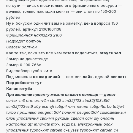
по сути — диск относительно его фрикционного ресурса —
вечный, только накладки менять — они стоят по 150-200
рублей
Ну и бонусом один чит вам на заметку, цена вопроса 150
рублей, артикул 21061601138
Фрикционная накладка 2106
Подходит болт-он
Совсем болт-он
Как то так, пока это все чем хотел поделиться,
stay tuned
.
Замер на диностенде
Замер 0-100 7.66с
Видеообзор турбо-кита
Подпишись и
не жадничай
— поставь
лайк
, сделай
репост
)
Подробности тут
—
Канал ютуба
—
При желании проекту можно оказать помощь — донат
cortex-m3 arm armv7m stm32 stm32f103 stm32f103c8t6
stm32f103vet6 эбу ecu efi tu5jp4 чиптюнинг tu5jp4turbo tu5jp4
turbo прошивка peugeot 307 тюнинг peugeot307 самодельный
блок управления своими руками сделай сам diy онлайн
настройка afr innovate mtx-l эсуд bsi электронный блок
управления турбо-кит citroen c-elysee турбо-кит citroen c4