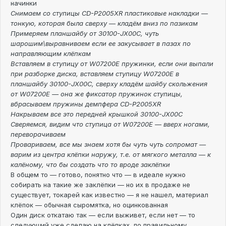
начинки
Снимаем со ступицы CD-P2005XR пластиковые накладки —
тонкую, которая была сверху — кладём вниз по пазикам
Примеряем планшайбу от 30100-JX00C, чуть
шарошим\выравниваем если ее закусывает в пазах по
направляющим клёпкам
Вставляем в ступицу от W07200E пружинки, если они выпали
при разборке диска, вставляем ступицу W07200E в
планшайбу 30100-JX00C, сверху кладём шайбу скольжения
от W07200E — она же фиксатор пружинок ступицы,
вбрасываем пружины демпфера CD-P2005XR
Накрываем все это передней крышкой 30100-JX00C
Сверяемся, видим что ступица от W07200E — вверх ногами,
переворачиваем
Провариваем, все мы знаем хотя бы чуть чуть сопромат —
варим из центра клёпки наружу, т.е. от мягкого металла — к
калёному, что бы создать что то вроде заклёпки
В общем то — готово, понятно что — в идеале нужно
собирать на такие же заклёпки — но их в продаже не
существует, токарей как известно — я не нашел, материал
клёпок — обычная сыромятка, но оцинкованная
Один диск откатаю так — если выживет, если нет — то
следующий уже сделаю на клёпках, по правильному