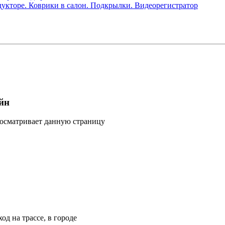
едукторе. Коврики в салон. Подкрылки. Видеорегистратор
йн
росматривает данную страницу
од на трассе, в городе