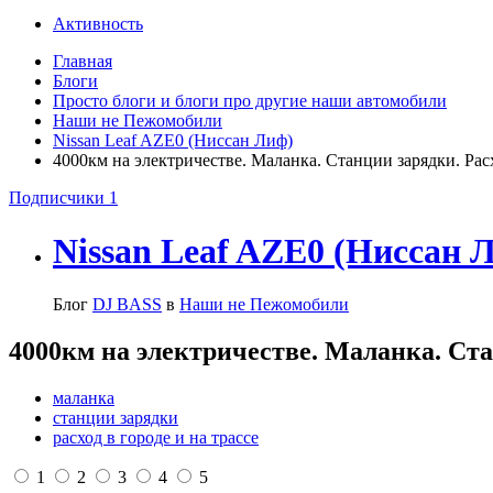
Активность
Главная
Блоги
Просто блоги и блоги про другие наши автомобили
Наши не Пежомобили
Nissan Leaf AZE0 (Ниссан Лиф)
4000км на электричестве. Маланка. Станции зарядки. Расх
Подписчики
1
Nissan Leaf AZE0 (Ниссан 
Блог
DJ BASS
в
Наши не Пежомобили
4000км на электричестве. Маланка. Стан
маланка
станции зарядки
расход в городе и на трассе
1
2
3
4
5