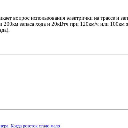
ает вопрос использования электрички на трассе и зап
и 200км запаса хода и 20кВтч при 120км/ч или 100км 
яда).
ера. Когда розеток стало мало