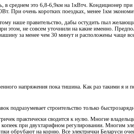
ь, в среднем это 6,8-6,9км на 1кВтч. Кондиционер при
00Вт. При очень коротких поездках, менее 1км экономи
этому наше правительство, дабы остудить пыл желающи
 при этом, не совсем уточнили на какие именно. Предп
 машину за менее чем 30 минут и расположены чаще вс
енного напряжения пока тишина. Как раз такими я и п
авок подразумевает строительство только быстрозаряд
ричек практически сводится к нулю. Многие владельцы
9 копеек при двухтарифном регулировании. Многим эле
упки обрубают на корню. Все электрички Беларуси оче