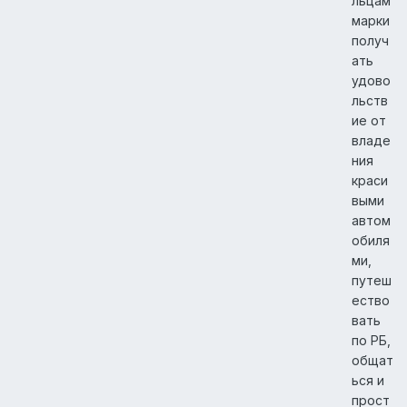
льцам
марки
получ
ать
удово
льств
ие от
владе
ния
краси
выми
автом
обиля
ми,
путеш
ество
вать
по РБ,
общат
ься и
прост