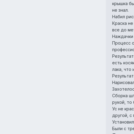
крышка бы
не знал.
Набил рис
Краска не
все до ме
Наждачки 
Процесс о
профессио
Результат
есть кося
лака, что 
Результат
Нарисовал
Захотелос
Сборка шл
рукой, то
Ус не крас
другой, с
Установил
Были с тр