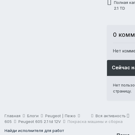
Полная ка
2.1 TD
0 комм
Нет комм
Сейчас 
Нет польз
страницу.
Главная
Блоги
Peugeot | Пежо
Вся активность
605
Peugeot 605 2.1 td 12V
Покраска машины и сборка
Найди исполнителя для работ