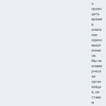
о
прово
дить
время
в
компа
нии
едино
мышл
енник
ов.
Мы не
комме
рческ
ая
орган
изаци
я, не
стави
м