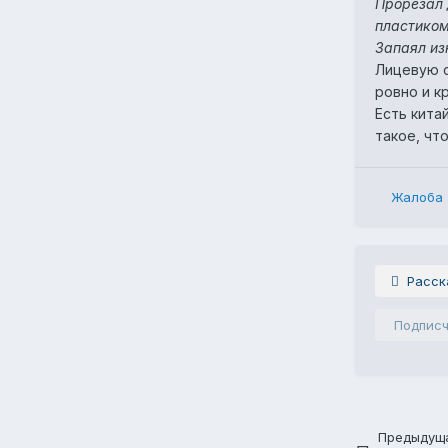
Прорезал 
пластико
Запаял из
Лицевую с
ровно и к
Есть кита
такое, чт
Жалоба
Расск
Подпис
Предыдуща