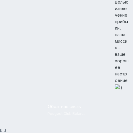
целью
извле
чение
прибы
ли,
наша
мисси
я –
ваше
хорош
ее
настр
оение
Обратная связь
Peugeot Club Belarus