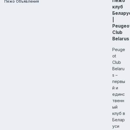
Пежо
Пежо Объявления
клуб
Белару
|
Peugeo
Club
Belarus
Peuge
ot
Club
Belaru
s –
первы
й и
единс
твенн
ый
клуб в
Белар
уси