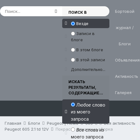
Бортовой
ПОИСК В
Везде
журнал /
Записи в
блоге
Блоги
В этом блоге
В этой записи
Объявления
Дополнительно...
Активность
ИСКАТЬ
РЕЗУЛЬТАТЫ,
Галерея
СОДЕРЖАЩИЕ...
Любое
слово
из моего
запроса
Главная
Блоги
Peugeot | Пежо
605
Вся активность
Peugeot 605 2.1 td 12V
Покраска машины и сборка
Все
слова из
моего запроса