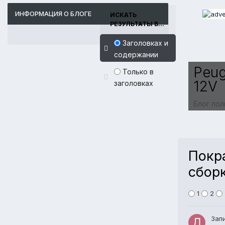
ИНФОРМАЦИЯ О БЛОГЕ
ИСКАТЬ
РЕЗУЛЬТАТЫ В...
Заголовках и
содержании
Peug
Только в
12V
заголовках
Блог по
Покр
сбор
1
2
Зап