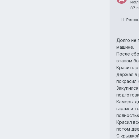
июл
87 
Расск
Долго не 
машине.
После сб
этапом бы
Красить р
держал в 
покрасил 
Закупился
подготовк
Камеры дл
гараж и т
полностью
Красил вс
потом две
С крышкой