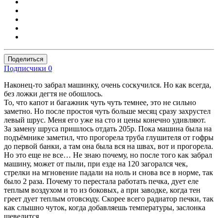
Поделиться
Подписчики
0
Наконец-то забрал машинку, очень соскучился. Но как всегда,
без ложки дегтя не обошлось.
То, что капот и багажник чуть чуть темнее, это не сильно
заметно. Но после простоя чуть больше месяц сразу захрустел
левый шрус. Меня его уже на сто и цены конечно удивляют.
За замену шруса пришлось отдать 205р. Пока машина была на
подъёмнике заметил, что прогорела труба глушителя от гофры
до первой банки, а там она была вся на швах, вот и прогорела.
Но это еще не все… Не знаю почему, но после того как забрал
машину, может от пыли, при езде на 120 загорался чек,
стрелки на мгновение падали на ноль и снова все в норме, так
было 2 раза. Почему то перестала работать печка, дует еле
теплым воздухом и то из боковых, а при заводке, когда тен
греет дует теплым отовсюду. Скорее всего радиатор печки, так
как слышно чуток, когда добавляешь температуры, заслонка
шевелится.