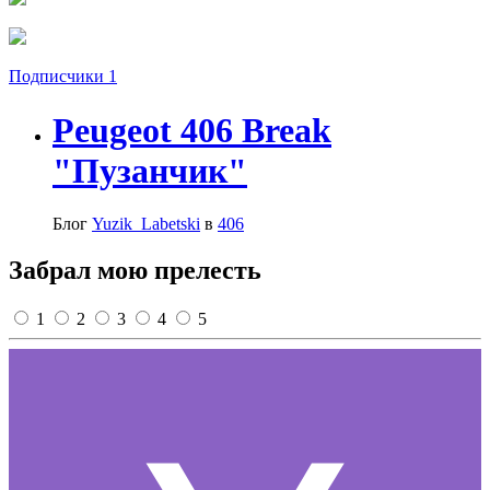
Подписчики
1
Peugeot 406 Break
"Пузанчик"
Блог
Yuzik_Labetski
в
406
Забрал мою прелесть
1
2
3
4
5