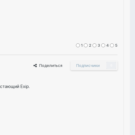
1
2
3
4
5
Поделиться
Подписчики
0
стающий Exip.