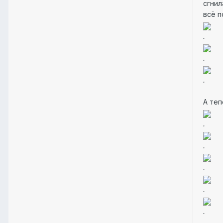
сгнил
всё п
.
.
.
А теп
.
.
.
.
.