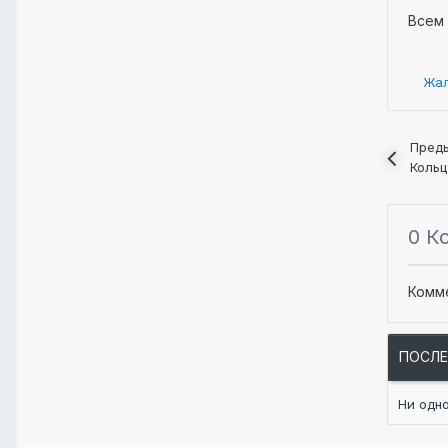
Всем 
Жа
Пред
Кольц
0 К
Комм
ПОСЛ
Ни одн