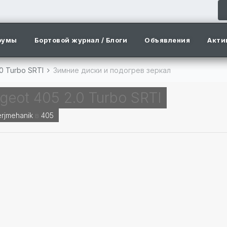
румы
Бортовой журнал / Блоги
Объявления
Акти
.0 Turbo SRTI
Зимние диски и подогрев зеркал
geot 405 2.0 Turbo SRTI
rjmehanik
в
405