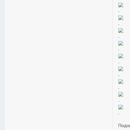
.
.
.
.
.
.
.
.
.
Подог