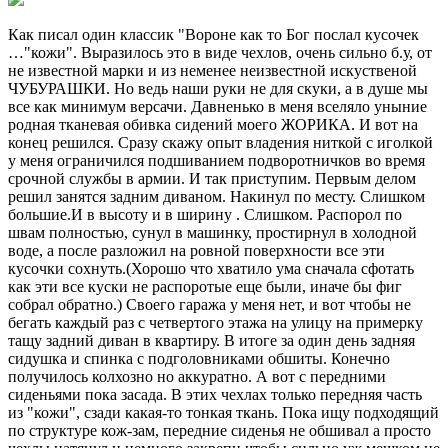
Как писал один классик "Вороне как то Бог послал кусочек
…"кожи". Выразилось это в виде чехлов, очень сильно б.у, от
не известной марки и из неменее неизвестной искуственой
ЧУБУРАШКИ. Но ведь наши руки не для скуки, а в душе мы
все как минимум версачи. Давненько в меня вселяло уныние
родная тканевая обивка сидений моего ЖОРИКА. И вот на
конец решился. Сразу скажу опыт владения ниткой с иголкой
у меня ограничился подшиванием подворотничков во время
срочной службы в армии. И так приступим. Первым делом
решил занятся задним диваном. Накинул по месту. Слишком
большие.И в высоту и в ширину . Слишком. Распорол по
швам полностью, сунул в машинку, простирнул в холодной
воде, а после разложил на ровной поверхности все эти
кусочки сохнуть.(Хорошо что хватило ума сначала сфотать
как эти все куски не распоротые еще были, иначе бы фиг
собрал обратно.) Своего гаража у меня нет, и вот чтобы не
бегать каждый раз с четвертого этажа на улицу на примерку
тащу задний диван в квартиру. В итоге за один день задняя
сидушка и спинка с подголовниками обшиты. Конечно
получилось колхозно но аккуратно. А вот с передними
сиденьями пока засада. В этих чехлах только передняя часть
из "кожи", сзади какая-то тонкая ткань. Пока ищу подходящий
по структуре кож-зам, передние сиденья не обшивал а просто