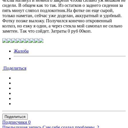
чехлы натянул и немного закрепи чтобы сильно уж мешком не
сидели. В общем как то так. Из остатков о заднего сидения за
пять минут сляпол подлокотник.На фотке он еще сырой,
только наметан, сейчас уже доделан, аккуратный и удобный.
Фотку позже выложу. Получился конечно откровенный
колхоз, но езжу я один, а через стекла мой самопал не сильно
заметен. Так что сойдет. Затраты 0 руб 00коп.
Жалоба
Поделиться
Поделиться
Подписчики
0
Предыдущая запись
Сам себе создал проблемы. 2.