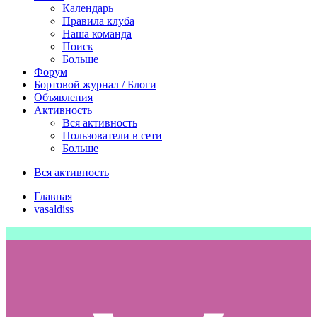
Календарь
Правила клуба
Наша команда
Поиск
Больше
Форум
Бортовой журнал / Блоги
Объявления
Активность
Вся активность
Пользователи в сети
Больше
Вся активность
Главная
vasaldiss