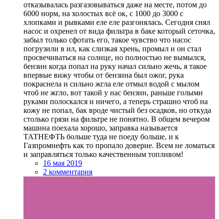
отказывалась разгазовываться даже на месте, потом до
6000 норм, на холостых всё ок, с 1000 до 3000 с
хлопками и рывками еле еле разгонялась. Сегодня снял
насос и охренел от вида фильтра в баке который сеточка,
забыл только сфотать его, такое чувство что насос
погрузили в ил, как слизкая хрень, промыл и он стал
просвечиваться на солнце, но полностью не вымылся,
бензин когда попал на руку начал сильно жечь, я такое
впервые вижу чтобы от бензина был ожог, рука
покраснела и сильно жгла еле отмыл водой с мылом
чтоб не жгло, вот такой у нас бензин, раньше голыми
руками полоскался и ничего, а теперь страшно чтоб на
кожу не попал, бак вроде чистый без осадков, но откуда
столько грязи на фильтре не понятно. В общем вечером
машина поехала хорошо, заправка называется
ТАТНЕФТЬ больше туда не поеду больше, и к
Газпромнефть как то пропало доверие. Всем не ломаться
и заправляться только качественным топливом!
16 мая 2019
2 комментария