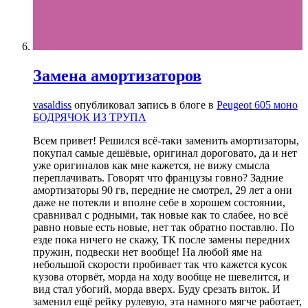
Замена амортизаторов
vasaldiss
опубликовал запись в блоге в
Peugeot 605 моно
БОДРЯЧОК ИЗ ТРУПА
Всем привет! Решился всё-таки заменить амортизаторы,
покупал самые дешёвые, оригинал дороговато, да и нет
уже оригиналов как мне кажется, не вижу смысла
переплачивать. Говорят что французы говно? Задние
амортизаторы 90 гв, передние не смотрел, 29 лет а они
даже не потекли и вполне себе в хорошем состоянии,
сравнивал с родными, так новые как то слабее, но всё
равно новые есть новые, нет так обратно поставлю. По
езде пока ничего не скажу, ТК после замены передних
пружин, подвески нет вообще! На любой яме на
небольшой скорости пробивает так что кажется кусок
кузова оторвёт, морда на ходу вообще не шевелится, и
вид стал убогий, морда вверх. Буду срезать виток. И
заменил ещё рейку рулевую, эта намного мягче работает,