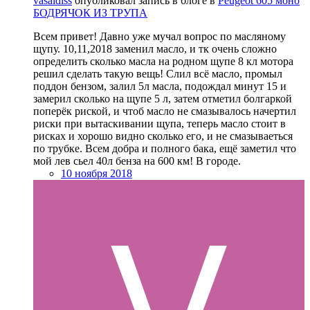
vasaldiss
опубликовал запись в блоге в
Peugeot 605 моно
БОДРЯЧОК ИЗ ТРУПА
Всем привет! Давно уже мучал вопрос по масляному
щупу. 10,11,2018 заменил масло, и тк очень сложно
определить сколько масла на родном щупе 8 кл мотора
решил сделать такую вещь! Слил всё масло, промыл
поддон бензом, залил 5л масла, подождал минут 15 и
замерил сколько на щупе 5 л, затем отметил болгаркой
поперёк риской, и чтоб масло не смазывалось начертил
риски при вытаскивании щупа, теперь масло стоит в
рисках и хорошо видно сколько его, и не смазываеться
по трубке. Всем добра и полного бака, ещё заметил что
мой лев сьел 40л бенза на 600 км! В городе.
10 ноября 2018