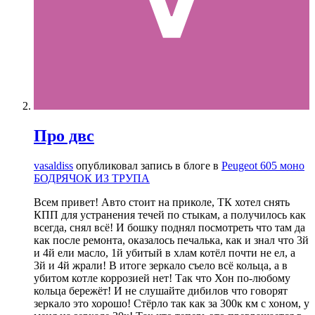
Про двс
vasaldiss
опубликовал запись в блоге в
Peugeot 605 моно
БОДРЯЧОК ИЗ ТРУПА
Всем привет! Авто стоит на приколе, ТК хотел снять
КПП для устранения течей по стыкам, а получилось как
всегда, снял всё! И бошку поднял посмотреть что там да
как после ремонта, оказалось печалька, как и знал что 3й
и 4й ели масло, 1й убитый в хлам котёл почти не ел, а
3й и 4й жрали! В итоге зеркало съело всё кольца, а в
убитом котле коррозией нет! Так что Хон по-любому
кольца бережёт! И не слушайте дибилов что говорят
зеркало это хорошо! Стёрло так как за 300к км с хоном, у