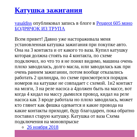
Катушка зажигания
vasaldiss
опубликовал запись в блоге в
Peugeot 605 моно
БОДРЯЧОК ИЗ ТРУПА
Всем привет! Давно уже настораживала меня
установленная катушка зажигания при покупке авто.
Она на 3 контакта и от какого то ваза. Купил катушку
которая должна стоять на 4 контакта, по схеме
подключил, но что то я не понял видимо, машина очень
плохо заводилась, долго масла, или заводилась как при
очень раннем зажигании, потом вообще отказались
работать 2 цилиндра, по схеме присмотрелся порядок
номеров на катушке не совпадает с схемой. 1и2 контакт
на мозги, 3 на реле насоса а 4должен быть на массе, вот
когда 4 кидал на массу дымился провод, кидал на реле
насоса как 3 вроде работала но плохо заводилась, может
кто глянет как фишка одевается и какие провода на
какие контакты приходят, буду благодарен, пока обратно
поставил старую катушку. Катушка от ваза Схема
подключения на моновпрыске
26 ноября 2018