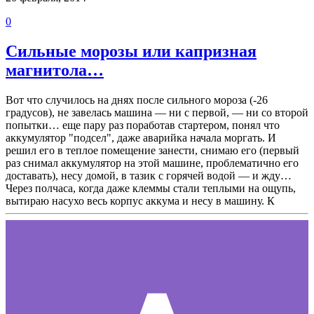
0
Сильные морозы или капризная
магнитола…
Вот что случилось на днях после сильного мороза (-26
градусов), не завелась машина — ни с первой, — ни со второй
попытки… еще пару раз поработав стартером, понял что
аккумулятор "подсел", даже аварийка начала моргать. И
решил его в теплое помещение занести, снимаю его (первый
раз снимал аккумулятор на этой машине, проблематично его
доставать), несу домой, в тазик с горячей водой — и жду…
Через полчаса, когда даже клеммы стали теплыми на ощупь,
вытираю насухо весь корпус аккума и несу в машину. К