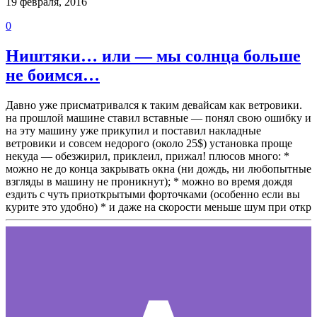
19 февраля, 2016
0
Ништяки… или — мы солнца больше
не боимся…
Давно уже присматривался к таким девайсам как ветровики.
на прошлой машине ставил вставные — понял свою ошибку и
на эту машину уже прикупил и поставил накладные
ветровики и совсем недорого (около 25$) установка проще
некуда — обезжирил, приклеил, прижал! плюсов много: *
можно не до конца закрывать окна (ни дождь, ни любопытные
взгляды в машину не проникнут); * можно во время дождя
ездить с чуть приоткрытыми форточками (особенно если вы
курите это удобно) * и даже на скорости меньше шум при откр