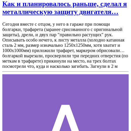
Как и планировалось раньше, сделал я
металлическую защиту двигателя…
Сегодня вместе с отцом, у него в гараже при помощи
болгарки, трафарета (заранее срисованного с оригинальной
защиты), дрели, и двух пар "правильно растущих" рук.
Описывать особо нечего, к листу металла (холодно катанная
сталь 2 мм, размер изначально 1250х1250мм, хотя хватит и
1000х1000мм) приложили трафарет, маркером обрисовали…
болгаркой вырезали, просверлили три передних отверстия (по
меткам в трафарете) прикинули на место, на трех болтах
посмотрели что, куда и насколько загибать. Загнули в 2 м