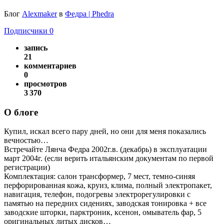
Блог
Alexmaker
в
Федра | Phedra
Подписчики
0
запись
21
комментариев
0
просмотров
3 370
О блоге
Купил, искал всего пару дней, но они для меня показались
вечностью…
Встречайте Лянча Федра 2002г.в. (декабрь) в эксплуатации
март 2004г. (если верить итальянским документам по первой
регистрации)
Комплектация: салон трансформер, 7 мест, темно-синяя
перфорированная кожа, круиз, клима, полный электропакет,
навигация, телефон, подогревы электрорегулировки с
памятью на передних сидениях, заводская тонировка + все
заводские шторки, парктроник, ксенон, омыватель фар, 5
оригинальных литых дисков…