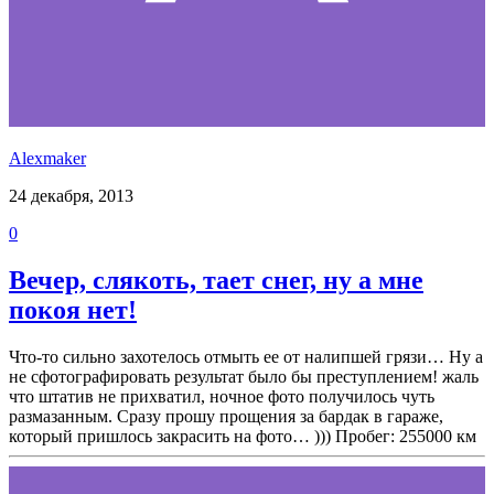
Alexmaker
24 декабря, 2013
0
Вечер, слякоть, тает снег, ну а мне
покоя нет!
Что-то сильно захотелось отмыть ее от налипшей грязи… Ну а
не сфотографировать результат было бы преступлением! жаль
что штатив не прихватил, ночное фото получилось чуть
размазанным. Сразу прошу прощения за бардак в гараже,
который пришлось закрасить на фото… ))) Пробег: 255000 км