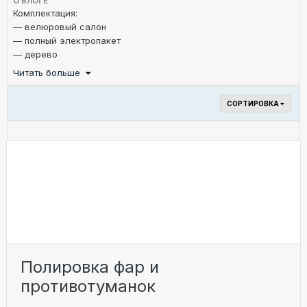
О БЛОГЕ
Комплектация:
— велюровый салон
— полный электропакет
— дерево
— климат контроль
Читать больше
— датчик дождя
— корректор фар
СОРТИРОВКА
— серворуль
— эл. зеркала с подогревом
— зеркало с авто затемнением
Полировка фар и
противотуманок