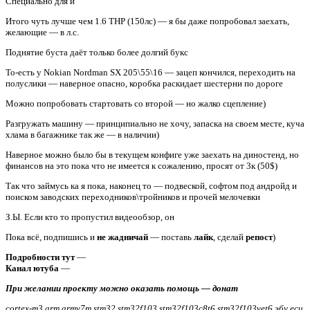
Специально для и
Итого чуть лучше чем 1.6 THP (150лс) — я бы даже попробовал заехать,
желающие — в л.с.
Поднятие буста даёт только более долгий букс
То-есть у Nokian Nordman SX 205\55\16 — зацеп кончился, переходить на
полуслики — наверное опасно, коробка раскидает шестерни по дороге
Можно попробовать стартовать со второй — но жалко сцепление)
Разгружать машину — принципиально не хочу, запаска на своем месте, куча
хлама в багажнике так же — в наличии)
Наверное можно было бы в текущем конфиге уже заехать на диностенд, но
финансов на это пока что не имеется к сожалению, просят от 3к (50$)
Так что займусь ка я пока, наконец то — подвеской, софтом под андройд и
поиском заводских переходников\тройников и прочей мелочевки
З.Ы. Если кто то пропустил видеообзор, он
Пока всё, подпишись и
не жадничай
— поставь
лайк
, сделай
репост
)
Подробности тут
—
Канал ютуба
—
При желании проекту можно оказать помощь — донат
cortex-m3 arm armv7m stm32 stm32f103 stm32f103c8t6 stm32f103vet6 эбу ecu